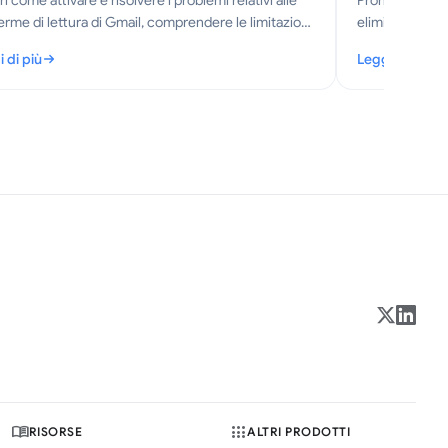
i come attivare e risolvere i problemi relativi alle
Pronto a ripuli
rme di lettura di Gmail, comprendere le limitazioni
eliminare in m
privacy ed esplorare alternative come Mail Tracker
usando la ricerc
 di più
Leggi di più
mail.
Recupera spazi
egazione delle conferme di lettura di Gmail e guida alla configurazione
: Eliminare in 
RISORSE
ALTRI PRODOTTI