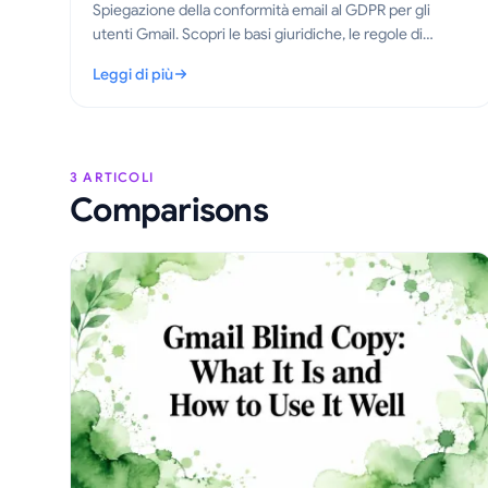
Spiegazione della conformità email al GDPR per gli
utenti Gmail. Scopri le basi giuridiche, le regole di
tracciamento e i passaggi pratici per inviare email
Leggi di più
tracciate correttamente nel 2026.
: Conformità email GDPR per Gmail: una guida pratica
3 ARTICOLI
Comparisons