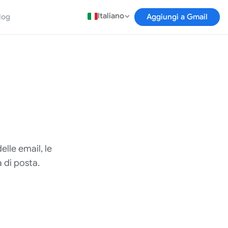
Italiano
log
Aggiungi a Gmail
lle email, le
 di posta.