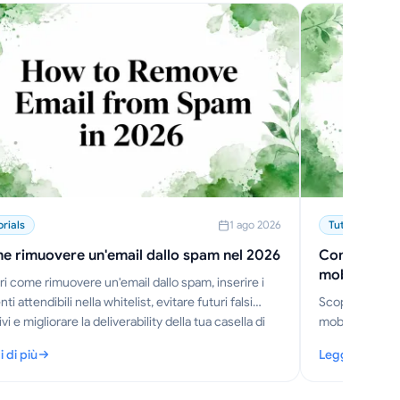
orials
1 ago 2026
Tutorials
 rimuovere un'email dallo spam nel 2026
Come inviar
mobile
i come rimuovere un'email dallo spam, inserire i
nti attendibili nella whitelist, evitare futuri falsi
Scopri come in
ivi e migliorare la deliverability della tua casella di
mobile nel 202
.
riservata, S/MI
 di più
Leggi di più
lla di posta
me rimuovere un'email dallo spam nel 2026
: Come inviare