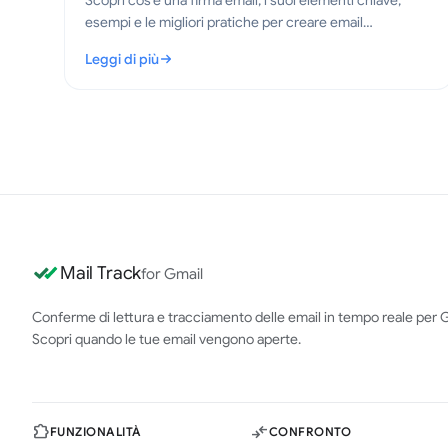
Scopri cos'è una firma email, i suoi elementi chiave,
esempi e le migliori pratiche per creare email
professionali e chiare nel 2026.
Leggi di più
: Cos'è una firma email? Elementi chiave e migliori pratic
Mail Track
for Gmail
Conferme di lettura e tracciamento delle email in tempo reale per G
Scopri quando le tue email vengono aperte.
FUNZIONALITÀ
CONFRONTO