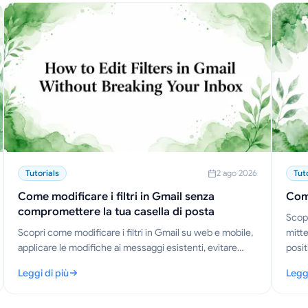
Tutorials
2 ago 2026
Tut
Come modificare i filtri in Gmail senza
Come
compromettere la tua casella di posta
Scopr
Scopri come modificare i filtri in Gmail su web e mobile,
mitte
applicare le modifiche ai messaggi esistenti, evitare
posit
conflitti e gestire le regole come un professionista.
posta
Leggi di più
Leggi
r il 2026
: Come modificare i filtri in Gmail senza compromettere la tua case
: Co