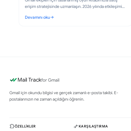
Gmail ekipleri için tasarlanmış oyun kitabımızla satış
erişim stratejisinde uzmanlaşın. 2026 yılında etkileşimi
ve dönüşümleri artırmak için kanıtlanmış taktikleri
Devamını oku
öğrenin.
: Satış Erişim Stratejisi: Gmail İçin Pratik Bir Oyun Kitabı
Mail Track
for Gmail
Gmail için okundu bilgisi ve gerçek zamanlı e-posta takibi. E-
postalarınızın ne zaman açıldığını öğrenin.
ÖZELLIKLER
KARŞILAŞTIRMA