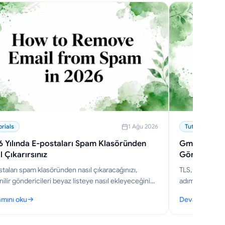
orials
1 Ağu 2026
Tutorials
 Yılında E-postaları Spam Klasöründen
Gmail ve Mo
l Çıkarırsınız
Gönderilir
taları spam klasöründen nasıl çıkaracağınızı,
TLS, Gizli Mod,
ilir göndericileri beyaz listeye nasıl ekleyeceğinizi,
adımlarla 2026 
ekteki yanlış pozitifleri nasıl durduracağınızı ve
posta gönderec
mını oku
Devamını oku
 kutusu teslim edilebilirliğinizi nasıl
6 Yılında E-postaları Spam Klasöründen Nasıl Çıkarırsınız
: Gmail ve Mob
ştireceğinizi öğrenin.