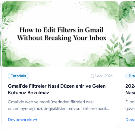
Tutorials
2 Ağu 2026
Tut
Gmail'de Filtreler Nasıl Düzenlenir ve Gelen
2026
Kutunuz Bozulmaz
Nası
Gmail'de web ve mobil üzerinden filtreleri nasıl
E-pos
düzenleyeceğinizi, değişiklikleri mevcut iletilere nasıl
güven
uygulayacağınızı, çakışmalardan nasıl kaçınacağınızı ve
gelec
Devamını oku
Deva
kural setlerini bir profesyonel gibi nasıl yöneteceğinizi
gelen
vuz
: Gmail'de Filtreler Nasıl Düzenlenir ve Gelen Kutunuz Bozulmaz
: 202
öğrenin.
iyile