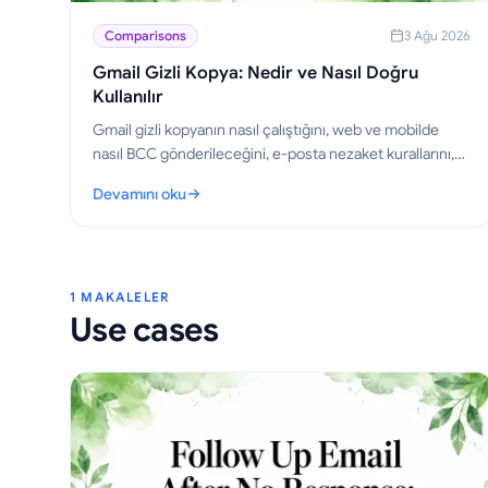
Comparisons
3 Ağu 2026
Gmail Gizli Kopya: Nedir ve Nasıl Doğru
Kullanılır
Gmail gizli kopyanın nasıl çalıştığını, web ve mobilde
nasıl BCC gönderileceğini, e-posta nezaket kurallarını,
gizlilik dengelerini ve sosyal yardım iş akışları için en iyi
Devamını oku
uygulamaları öğrenin.
: Gmail Gizli Kopya: Nedir ve Nasıl Doğru Kullanılır
1 MAKALELER
Use cases