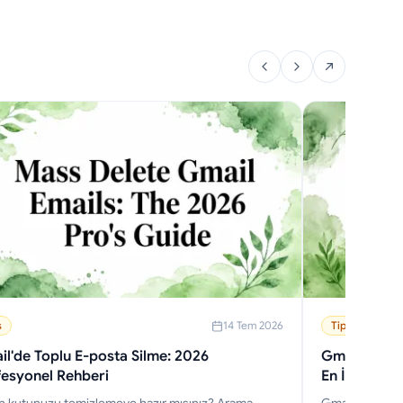
s
14 Tem 2026
Tips
l'de Toplu E-posta Silme: 2026
Gmail için E
esyonel Rehberi
En İyi Uygu