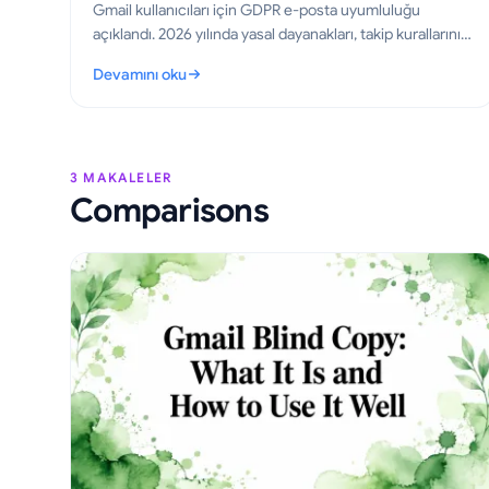
Gmail kullanıcıları için GDPR e-posta uyumluluğu
açıklandı. 2026 yılında yasal dayanakları, takip kurallarını
ve takip edilen e-postaları doğru şekilde göndermek için
Devamını oku
atılması gereken pratik adımları öğrenin.
: Gmail için GDPR E-posta Uyumluluğu: Pratik Bir Kılavuz
3 MAKALELER
Comparisons