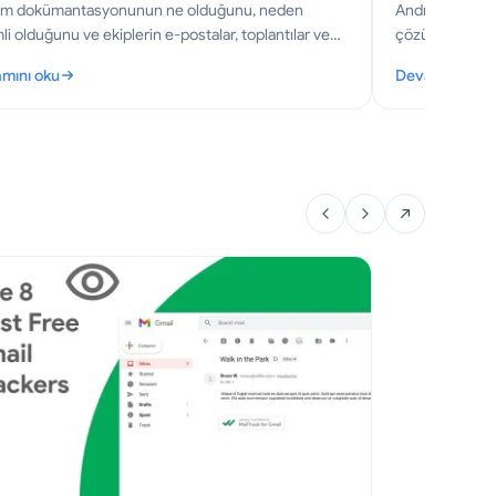
işim dokümantasyonunun ne olduğunu, neden
Android uygulam
i olduğunu ve ekiplerin e-postalar, toplantılar ve
çözün. Bu 2026 
lar için nasıl doğru kayıtlar oluşturabileceğini
optimizasyonun
mını oku
Devamını oku
in.
gereken sorun 
tişim Dokümantasyonu: Ekipler İçin Pratik Bir Kılavuz
: Android Uyg