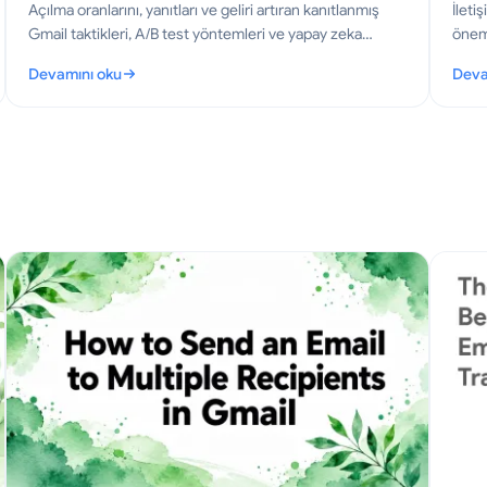
Açılma oranlarını, yanıtları ve geliri artıran kanıtlanmış
İlet
Gmail taktikleri, A/B test yöntemleri ve yapay zeka
öneml
zamanlama stratejileri ile 2026'da gönderim zamanı
karar
Devamını oku
Deva
optimizasyonunda ustalaşın.
öğren
: Gönderim Zamanı Optimizasyonu: 2026 İçin Gmail Oyun Kitabı
: İle