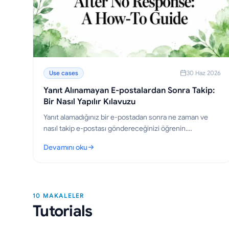
Use cases
30 Haz 2026
Yanıt Alınamayan E-postalardan Sonra Takip:
Bir Nasıl Yapılır Kılavuzu
Yanıt alamadığınız bir e-postadan sonra ne zaman ve
nasıl takip e-postası göndereceğinizi öğrenin.
Kılavuzumuz, yanıt almanızı sağlayacak kanıtlanmış
Devamını oku
şablonlar, zamanlama stratejileri ve ipuçları sunar.
: Yanıt Alınamayan E-postalardan Sonra Takip: Bir Nasıl Ya
10 MAKALELER
Tutorials