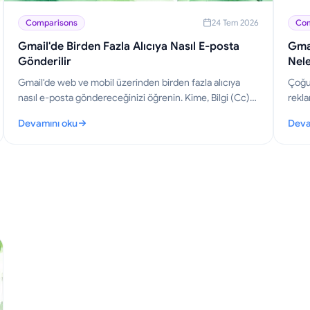
Comparisons
24 Tem 2026
Com
Gmail'de Birden Fazla Alıcıya Nasıl E-posta
Gmai
Gönderilir
Nele
Gmail'de web ve mobil üzerinden birden fazla alıcıya
Çoğu 
nasıl e-posta göndereceğinizi öğrenin. Kime, Bilgi (Cc)
rekla
ve Gizli (Bcc) alanlarında uzmanlaşın, kişiselleştirilmiş
aracı
Devamını oku
Deva
toplu gönderim yapın ve açılmaları takip edin.
ücret
: Gmail'de Birden Fazla Alıcıya Nasıl E-posta Gönderilir
: Gma