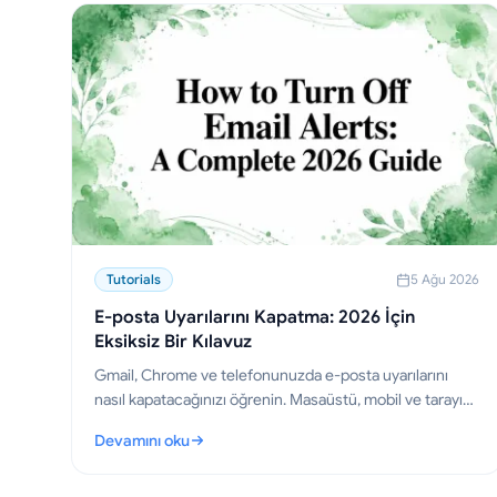
Tutorials
5 Ağu 2026
E-posta Uyarılarını Kapatma: 2026 İçin
Eksiksiz Bir Kılavuz
Gmail, Chrome ve telefonunuzda e-posta uyarılarını
nasıl kapatacağınızı öğrenin. Masaüstü, mobil ve tarayıcı
için adım adım talimatların yanı sıra sorun giderme
Devamını oku
ipuçları.
: E-posta Uyarılarını Kapatma: 2026 İçin Eksiksiz Bir Kıla