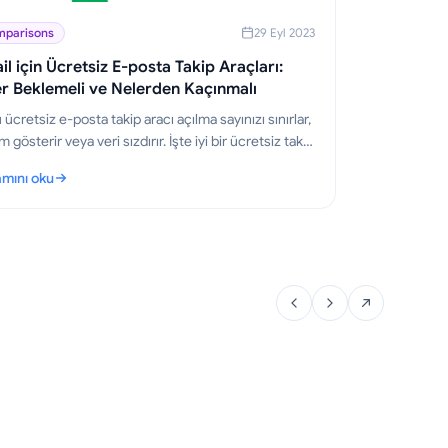
parisons
29 Eyl 2023
l için Ücretsiz E-posta Takip Araçları:
r Beklemeli ve Nelerden Kaçınmalı
ücretsiz e-posta takip aracı açılma sayınızı sınırlar,
m gösterir veya veri sızdırır. İşte iyi bir ücretsiz takip
nın sundukları ve Mail Track for Gmail'in neden
mını oku
siz kaldığı.
il için Ücretsiz E-posta Takip Araçları: Neler Beklemeli ve Nelerden Ka