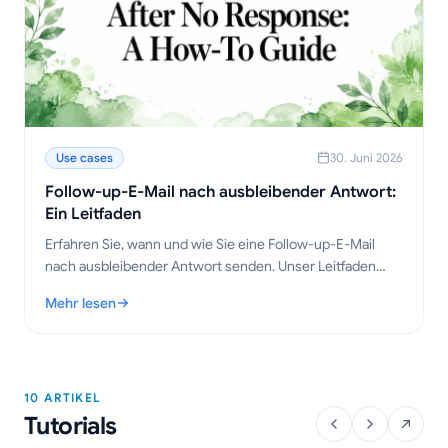
Use cases
30. Juni 2026
Follow-up-E-Mail nach ausbleibender Antwort:
Ein Leitfaden
Erfahren Sie, wann und wie Sie eine Follow-up-E-Mail
nach ausbleibender Antwort senden. Unser Leitfaden
bietet bewährte Vorlagen, Timing-Strategien und Tipps
Mehr lesen
für mehr Antworten.
: Follow-up-E-Mail nach ausbleibender Antwort: Ein Leitfaden
10 ARTIKEL
Tutorials