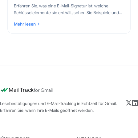
Erfahren Sie, was eine E-Mail-Signatur ist, welche
Schlüsselelemente sie enthält, sehen Sie Beispiele und
entdecken Sie bewährte Verfahren für professionelle,
Mehr lesen
klare E-Mails im Jahr 2026.
: Was ist eine E-Mail-Signatur? Wichtige Elemente und bewähr
Mail Track
for Gmail
Lesebestätigungen und E-Mail-Tracking in Echtzeit für Gmail.
Erfahren Sie, wann Ihre E-Mails geöffnet werden.