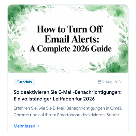
Tutorials
5. Aug. 2026
So deaktivieren Sie E-Mail-Benachrichtigungen:
Ein vollständiger Leitfaden für 2026
Erfahren Sie, wie Sie E-Mail-Benachrichtigungen in Gmail,
Chrome und auf Ihrem Smartphone deaktivieren. Schritt-
für-Schritt-Anleitungen für Desktop, Mobilgeräte und
Mehr lesen
Browser sowie Tipps zur Fehlerbehebung.
: So deaktivieren Sie E-Mail-Benachrichtigungen: Ein vollständ