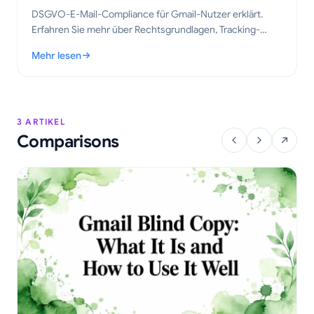
DSGVO-E-Mail-Compliance für Gmail-Nutzer erklärt.
Erfahren Sie mehr über Rechtsgrundlagen, Tracking-
Regeln und praktische Schritte, um E-Mails im Jahr 2026
Mehr lesen
korrekt nachzuverfolgen.
: DSGVO-E-Mail-Compliance für Gmail: Ein praktischer Leitfad
3 ARTIKEL
Comparisons