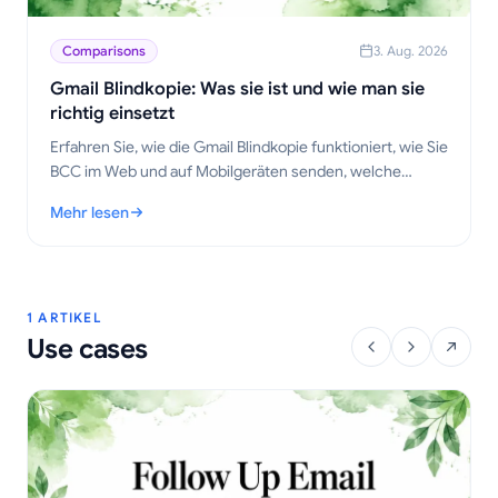
Comparisons
3. Aug. 2026
Gmail Blindkopie: Was sie ist und wie man sie
richtig einsetzt
Erfahren Sie, wie die Gmail Blindkopie funktioniert, wie Sie
BCC im Web und auf Mobilgeräten senden, welche
Etikette-Regeln gelten, welche Datenschutz-
Mehr lesen
Kompromisse bestehen und welche Best Practices für
: Gmail Blindkopie: Was sie ist und wie man sie richtig einsetzt
Outreach-Workflows wichtig sind.
1 ARTIKEL
Use cases