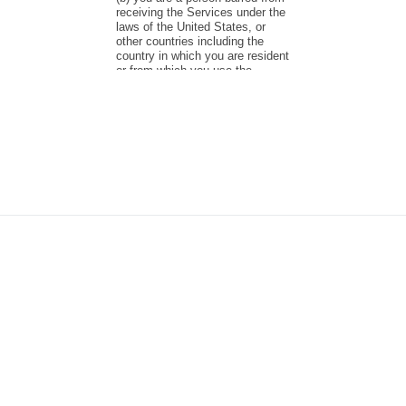
Mail Track
for Gmail
Confirmaciones de lectura y seguimiento de correos en tiempo
real para Gmail. Sepa cuándo se abren sus correos.