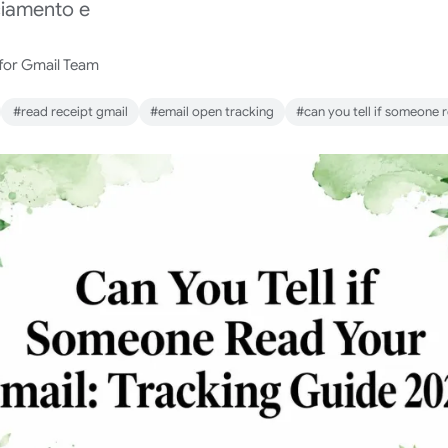
cciamento e
 for Gmail Team
#read receipt gmail
#email open tracking
#can you tell if someone 