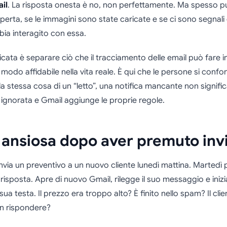
ail
. La risposta onesta è no, non perfettamente. Ma spesso pu
aperta, se le immagini sono state caricate e se ci sono segnali 
bia interagito con essa.
cata è separare ciò che il tracciamento delle email può fare in
 modo affidabile nella vita reale. È qui che le persone si conf
la stessa cosa di un “letto”, una notifica mancante non signif
ta ignorata e Gmail aggiunge le proprie regole.
a ansiosa dopo aver premuto inv
nvia un preventivo a un nuovo cliente lunedì mattina. Martedì
isposta. Apre di nuovo Gmail, rilegge il suo messaggio e inizia 
sua testa. Il prezzo era troppo alto? È finito nello spam? Il clien
on rispondere?