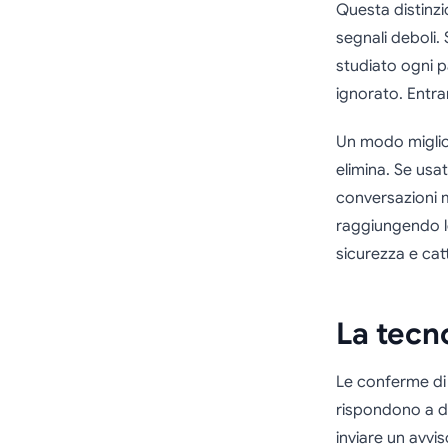
Questa distinz
segnali deboli.
studiato ogni 
ignorato. Entr
Un modo miglior
elimina. Se usa
conversazioni m
raggiungendo le
sicurezza e cat
La tecn
Le conferme di
rispondono a d
inviare un avvis