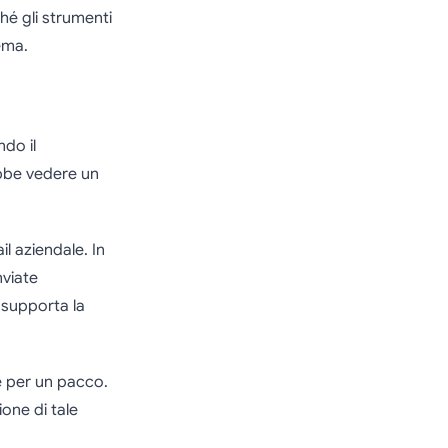
hé gli strumenti
ema.
ndo il
ebbe vedere un
il aziendale. In
nviate
 supporta la
e per un pacco.
ione di tale