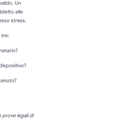
alido. Un
ddetto alle
esso stress.
tre:
natario?
 dispositivo?
tenuto?
 prove legali di