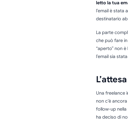
letto la tua em
l’email è stata 
destinatario ab
La parte compli
che può fare in
“aperto” non è 
l’email sia sta
L’attes
Una freelance i
non c’è ancora r
follow-up nella 
ha deciso di n