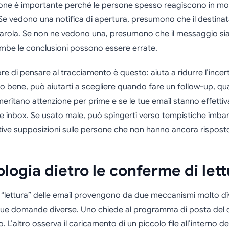
ione è importante perché le persone spesso reagiscono in m
 Se vedono una notifica di apertura, presumono che il destinat
parola. Se non ne vedono una, presumono che il messaggio sia
ambe le conclusioni possono essere errate.
e di pensare al tracciamento è questo: aiuta a ridurre l’incer
to bene, può aiutarti a scegliere quando fare un follow-up, qua
eritano attenzione per prime e se le tue email stanno effett
 inbox. Se usato male, può spingerti verso tempistiche imbar
tive supposizioni sulle persone che non hanno ancora rispost
ologia dietro le conferme di let
 “lettura” delle email provengono da due meccanismi molto di
ue domande diverse. Uno chiede al programma di posta del d
o. L’altro osserva il caricamento di un piccolo file all’interno del