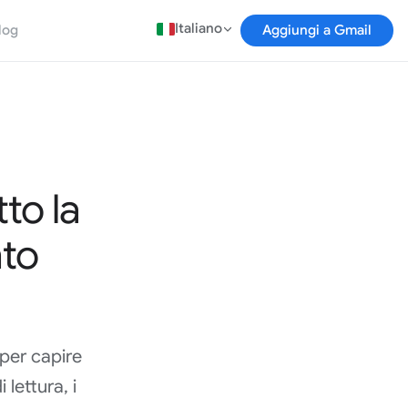
Italiano
log
Aggiungi a Gmail
to la
nto
 per capire
lettura, i