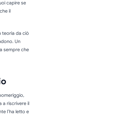
oi capire se
che il
 teoria da ciò
ondono. Un
ica sempre che
io
 pomeriggio,
a riscrivere il
te l’ha letto e