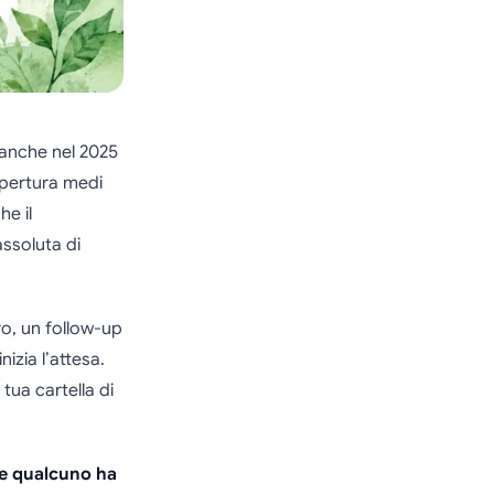
 anche nel 2025
 apertura medi
he il
assoluta di
ro, un follow-up
izia l’attesa.
tua cartella di
se qualcuno ha