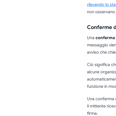
rilevando lo sta
non osservano d
Conferme di 
Una
conferma d
messaggio viene
avviso che chi
Ciò significa ch
alcune organizz
automaticamente
funzione in mo
Una conferma d
Il mittente rice
firma.