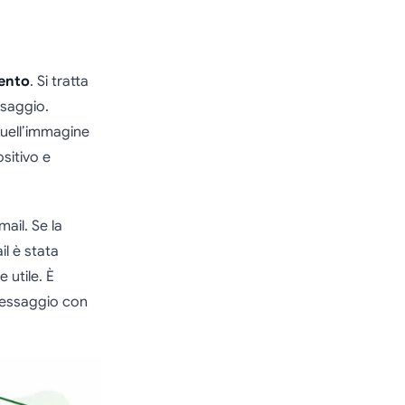
mento
. Si tratta
ssaggio.
 quell’immagine
ositivo e
ail. Se la
il è stata
 utile. È
messaggio con