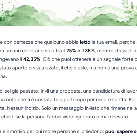
e con certezza che qualcuno abbia
letto
la tua email, perché
ura umani reali erano solo tra il
25% e il 35%
, mentre i tassi di
ungevano il
42,35%
. Ciò che puoi ottenere è un segnale forte c
tato aperto o visualizzato, il che è utile, ma non è una prova 
na.
i sei già passato. Invii una proposta, una candidatura di lavo
na nota che ti è costata troppo tempo per essere scritta. Poi in
a. Nessun indizio. Solo un messaggio inviato che rimane nella 
 chiedi se la persona l’abbia visto, ignorato o mai ricevuto.
a è il motivo per cui molte persone si chiedono:
puoi sapere 