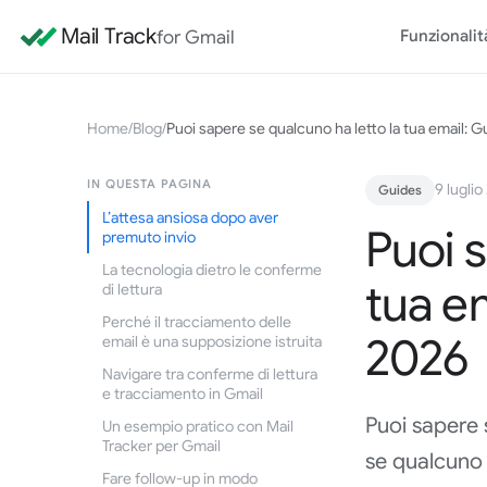
Mail Track
for Gmail
Funzionalit
Home
/
Blog
/
Puoi sapere se qualcuno ha letto la tua email: 
IN QUESTA PAGINA
9 luglio
Guides
L’attesa ansiosa dopo aver
Puoi s
premuto invio
La tecnologia dietro le conferme
tua e
di lettura
Perché il tracciamento delle
2026
email è una supposizione istruita
Navigare tra conferme di lettura
e tracciamento in Gmail
Puoi sapere 
Un esempio pratico con Mail
Tracker per Gmail
se qualcuno h
Fare follow-up in modo