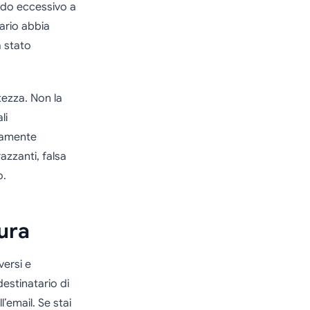
odo eccessivo a
ario abbia
 stato
tezza. Non la
li
ivamente
azzanti, falsa
o.
tura
versi e
estinatario di
l’email. Se stai