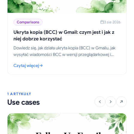
Comparisons
3 sie 2026
Ukryta kopia (BCC) w Gmail: czym jest i jak z
niej dobrze korzystać
Dowiedz się, jak działa ukryta kopia (BCC) w Gmailu, jak
wysyłać wiadomości BCC w wersji przeglądarkowej i
mobilnej, jakie są zasady etykiety, kwestie prywatności
Czytaj więcej
oraz najlepsze praktyki w komunikacji.
: Ukryta kopia (BCC) w Gmail: czym jest i jak z niej dobrze korz
1 ARTYKUŁY
Use cases