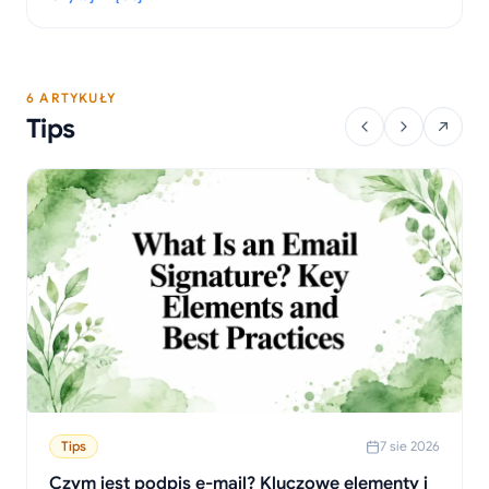
przeglądarek oraz wskazówki dotyczące rozwiązywania
: Jak wyłączyć powiadomienia e-mail: Kompletny przewodnik 
problemów.
6 ARTYKUŁY
Tips
Tips
7 sie 2026
Czym jest podpis e-mail? Kluczowe elementy i