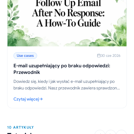
Use cases
30 cze 2026
E-mail uzupełniający po braku odpowiedzi:
Przewodnik
Dowiedz się, kiedy i jak wysłać e-mail uzupełniający po
braku odpowiedzi. Nasz przewodnik zawiera sprawdzone
szablony, strategie dotyczące czasu wysyłki oraz
Czytaj więcej
wskazówki, które pomogą uzyskać odpowiedź.
: E-mail uzupełniający po braku odpowiedzi: Przewodnik
10 ARTYKUŁY