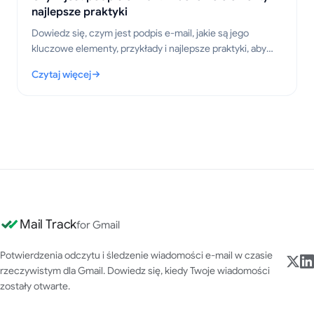
najlepsze praktyki
Dowiedz się, czym jest podpis e-mail, jakie są jego
kluczowe elementy, przykłady i najlepsze praktyki, aby
tworzyć profesjonalne i przejrzyste wiadomości w 2026
Czytaj więcej
roku.
: Czym jest podpis e-mail? Kluczowe elementy i najlepsze prakt
Mail Track
for Gmail
Potwierdzenia odczytu i śledzenie wiadomości e-mail w czasie
rzeczywistym dla Gmail. Dowiedz się, kiedy Twoje wiadomości
zostały otwarte.