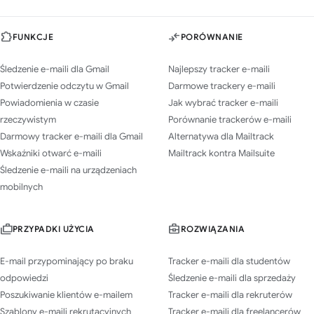
FUNKCJE
PORÓWNANIE
Śledzenie e-maili dla Gmail
Najlepszy tracker e-maili
Potwierdzenie odczytu w Gmail
Darmowe trackery e-maili
Powiadomienia w czasie
Jak wybrać tracker e-maili
rzeczywistym
Porównanie trackerów e-maili
Darmowy tracker e-maili dla Gmail
Alternatywa dla Mailtrack
Wskaźniki otwarć e-maili
Mailtrack kontra Mailsuite
Śledzenie e-maili na urządzeniach
mobilnych
PRZYPADKI UŻYCIA
ROZWIĄZANIA
E-mail przypominający po braku
Tracker e-maili dla studentów
odpowiedzi
Śledzenie e-maili dla sprzedaży
Poszukiwanie klientów e-mailem
Tracker e-maili dla rekruterów
Szablony e-maili rekrutacyjnych
Tracker e-maili dla freelancerów