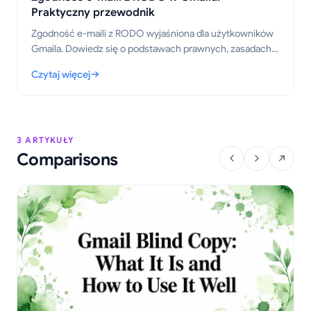
Praktyczny przewodnik
Zgodność e-maili z RODO wyjaśniona dla użytkowników
Gmaila. Dowiedz się o podstawach prawnych, zasadach
śledzenia i praktycznych krokach, aby wysyłać śledzone
Czytaj więcej
wiadomości w sposób prawidłowy w 2026 roku.
: Zgodność e-maili z RODO w Gmailu: Praktyczny przewodnik
3 ARTYKUŁY
Comparisons