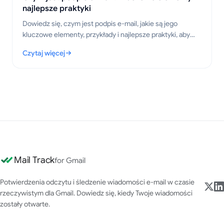
najlepsze praktyki
Dowiedz się, czym jest podpis e-mail, jakie są jego
kluczowe elementy, przykłady i najlepsze praktyki, aby
tworzyć profesjonalne i przejrzyste wiadomości w 2026
Czytaj więcej
roku.
: Czym jest podpis e-mail? Kluczowe elementy i najlepsze prakt
Mail Track
for Gmail
Potwierdzenia odczytu i śledzenie wiadomości e-mail w czasie
rzeczywistym dla Gmail. Dowiedz się, kiedy Twoje wiadomości
zostały otwarte.