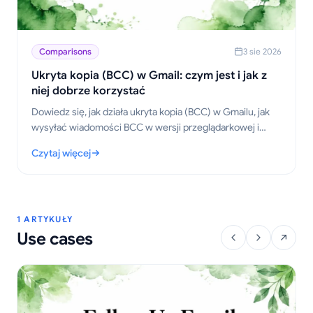
Comparisons
3 sie 2026
Ukryta kopia (BCC) w Gmail: czym jest i jak z
niej dobrze korzystać
Dowiedz się, jak działa ukryta kopia (BCC) w Gmailu, jak
wysyłać wiadomości BCC w wersji przeglądarkowej i
mobilnej, jakie są zasady etykiety, kwestie prywatności
Czytaj więcej
oraz najlepsze praktyki w komunikacji.
: Ukryta kopia (BCC) w Gmail: czym jest i jak z niej dobrze korz
1 ARTYKUŁY
Use cases