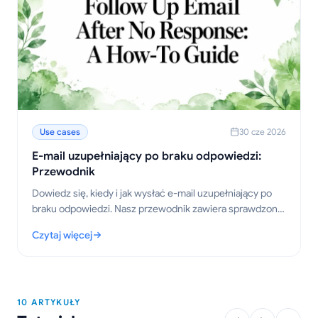
Use cases
30 cze 2026
E-mail uzupełniający po braku odpowiedzi:
Przewodnik
Dowiedz się, kiedy i jak wysłać e-mail uzupełniający po
braku odpowiedzi. Nasz przewodnik zawiera sprawdzone
szablony, strategie dotyczące czasu wysyłki oraz
Czytaj więcej
wskazówki, które pomogą uzyskać odpowiedź.
: E-mail uzupełniający po braku odpowiedzi: Przewodnik
10 ARTYKUŁY