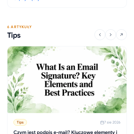
przeglądarek oraz wskazówki dotyczące rozwiązywania
: Jak wyłączyć powiadomienia e-mail: Kompletny przewodnik 
problemów.
6 ARTYKUŁY
Tips
Tips
7 sie 2026
Czym jest podpis e-mail? Kluczowe elementy i