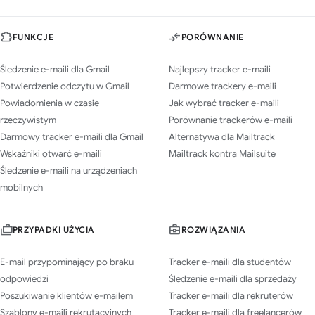
FUNKCJE
PORÓWNANIE
Śledzenie e-maili dla Gmail
Najlepszy tracker e-maili
Potwierdzenie odczytu w Gmail
Darmowe trackery e-maili
Powiadomienia w czasie
Jak wybrać tracker e-maili
rzeczywistym
Porównanie trackerów e-maili
Darmowy tracker e-maili dla Gmail
Alternatywa dla Mailtrack
Wskaźniki otwarć e-maili
Mailtrack kontra Mailsuite
Śledzenie e-maili na urządzeniach
mobilnych
PRZYPADKI UŻYCIA
ROZWIĄZANIA
E-mail przypominający po braku
Tracker e-maili dla studentów
odpowiedzi
Śledzenie e-maili dla sprzedaży
Poszukiwanie klientów e-mailem
Tracker e-maili dla rekruterów
Szablony e-maili rekrutacyjnych
Tracker e-maili dla freelancerów