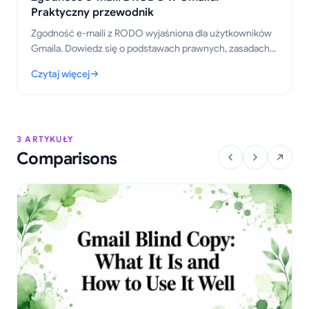
Praktyczny przewodnik
Zgodność e-maili z RODO wyjaśniona dla użytkowników
Gmaila. Dowiedz się o podstawach prawnych, zasadach
śledzenia i praktycznych krokach, aby wysyłać śledzone
Czytaj więcej
wiadomości w sposób prawidłowy w 2026 roku.
: Zgodność e-maili z RODO w Gmailu: Praktyczny przewodnik
3 ARTYKUŁY
Comparisons