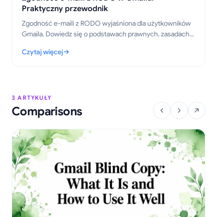
Praktyczny przewodnik
Zgodność e-maili z RODO wyjaśniona dla użytkowników
Gmaila. Dowiedz się o podstawach prawnych, zasadach
śledzenia i praktycznych krokach, aby wysyłać śledzone
Czytaj więcej
wiadomości w sposób prawidłowy w 2026 roku.
: Zgodność e-maili z RODO w Gmailu: Praktyczny przewodnik
3 ARTYKUŁY
Comparisons