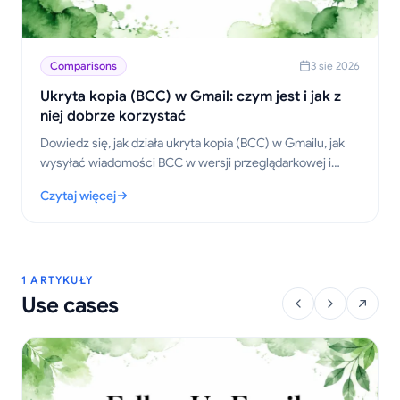
Comparisons
3 sie 2026
Ukryta kopia (BCC) w Gmail: czym jest i jak z
niej dobrze korzystać
Dowiedz się, jak działa ukryta kopia (BCC) w Gmailu, jak
wysyłać wiadomości BCC w wersji przeglądarkowej i
mobilnej, jakie są zasady etykiety, kwestie prywatności
Czytaj więcej
oraz najlepsze praktyki w komunikacji.
: Ukryta kopia (BCC) w Gmail: czym jest i jak z niej dobrze korz
1 ARTYKUŁY
Use cases