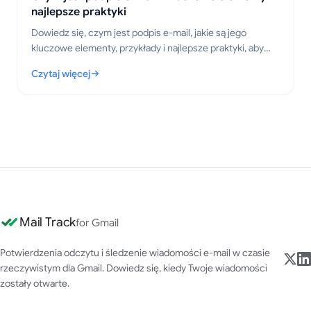
najlepsze praktyki
Dowiedz się, czym jest podpis e-mail, jakie są jego
kluczowe elementy, przykłady i najlepsze praktyki, aby
tworzyć profesjonalne i przejrzyste wiadomości w 2026
Czytaj więcej
roku.
: Czym jest podpis e-mail? Kluczowe elementy i najlepsze prakt
Mail Track
for Gmail
Potwierdzenia odczytu i śledzenie wiadomości e-mail w czasie
rzeczywistym dla Gmail. Dowiedz się, kiedy Twoje wiadomości
zostały otwarte.