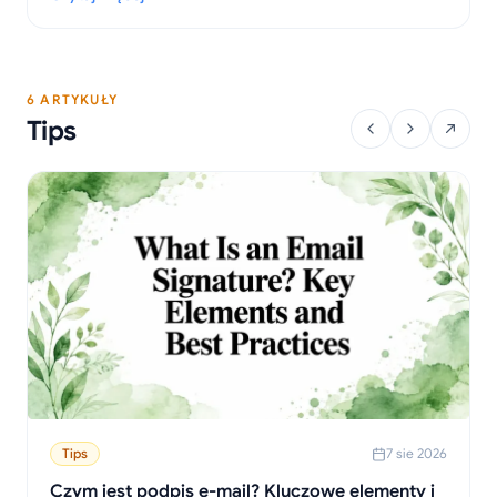
przeglądarek oraz wskazówki dotyczące rozwiązywania
: Jak wyłączyć powiadomienia e-mail: Kompletny przewodnik 
problemów.
6 ARTYKUŁY
Tips
Tips
7 sie 2026
Czym jest podpis e-mail? Kluczowe elementy i