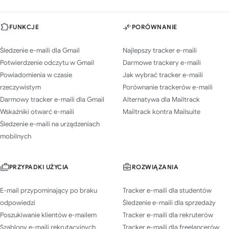
FUNKCJE
PORÓWNANIE
Śledzenie e-maili dla Gmail
Najlepszy tracker e-maili
Potwierdzenie odczytu w Gmail
Darmowe trackery e-maili
Powiadomienia w czasie
Jak wybrać tracker e-maili
rzeczywistym
Porównanie trackerów e-maili
Darmowy tracker e-maili dla Gmail
Alternatywa dla Mailtrack
Wskaźniki otwarć e-maili
Mailtrack kontra Mailsuite
Śledzenie e-maili na urządzeniach
mobilnych
PRZYPADKI UŻYCIA
ROZWIĄZANIA
E-mail przypominający po braku
Tracker e-maili dla studentów
odpowiedzi
Śledzenie e-maili dla sprzedaży
Poszukiwanie klientów e-mailem
Tracker e-maili dla rekruterów
Szablony e-maili rekrutacyjnych
Tracker e-maili dla freelancerów