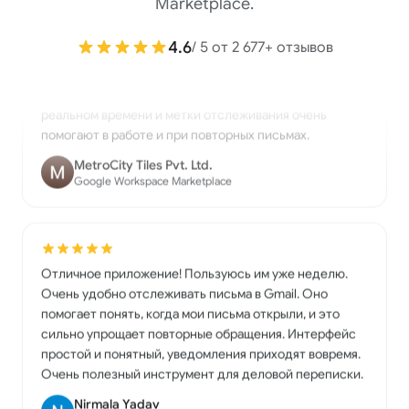
Marketplace.
сообщает, когда ваши письма открыли. Его легко
установить, оно простое в использовании и отлично
4.6
/ 5 от 2 677+ отзывов
работает прямо внутри Gmail. Уведомления в
реальном времени и метки отслеживания очень
помогают в работе и при повторных письмах.
MetroCity Tiles Pvt. Ltd.
Google Workspace Marketplace
Отличное приложение! Пользуюсь им уже неделю.
Очень удобно отслеживать письма в Gmail. Оно
помогает понять, когда мои письма открыли, и это
сильно упрощает повторные обращения. Интерфейс
простой и понятный, уведомления приходят вовремя.
Очень полезный инструмент для деловой переписки.
Nirmala Yadav
Google Workspace Marketplace