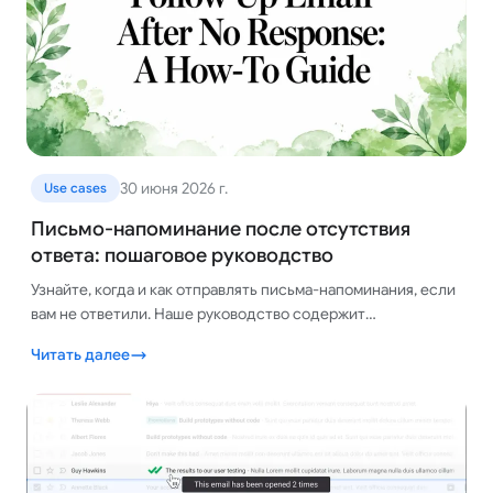
30 июня 2026 г.
Use cases
Письмо-напоминание после отсутствия
ответа: пошаговое руководство
Узнайте, когда и как отправлять письма-напоминания, если
вам не ответили. Наше руководство содержит
проверенные шаблоны, стратегии выбора времени и
Читать далее
советы для получения ответов.