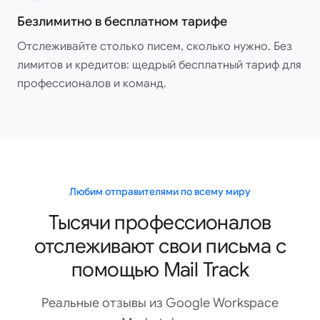
рекомендую.
Безлимитно в бесплатном тарифе
Shaurya Saini
Google Workspace Marketplace
Отслеживайте столько писем, сколько нужно. Без
лимитов и кредитов: щедрый бесплатный тариф для
профессионалов и команд.
Отличный сервис, простой в использовании и легко
настраивается. А поддержка просто потрясающая! Я
накосячил при настройке аккаунта, и они невероятно
быстро ответили на каждое мое письмо и всё
починили: буквально за пару минут всё исправили, и я
Любим отправителями по всему миру
уже мог работать. Очень рекомендую по всем
пунктам!!
Тысячи профессионалов
Elle Martin
отслеживают свои письма с
Google Workspace Marketplace
помощью Mail Track
Реальные отзывы из Google Workspace
Mailtrack: полезное расширение для Gmail, которое