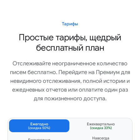
Shaurya Saini
Google Workspace Marketplace
Тарифы
Простые тарифы, щедрый
бесплатный план
Отличный сервис, простой в использовании и легко
настраивается. А поддержка просто потрясающая! Я
накосячил при настройке аккаунта, и они невероятно
Отслеживайте неограниченное количество
быстро ответили на каждое мое письмо и всё
писем бесплатно. Перейдите на Премиум для
починили: буквально за пару минут всё исправили, и я
невидимого отслеживания, полной истории и
уже мог работать. Очень рекомендую по всем
пунктам!!
ежедневных отчетов или оплатите один раз
для пожизненного доступа.
Elle Martin
Google Workspace Marketplace
Ежегодно
Ежеквартально
(скидка 50%)
(скидка 33%)
Mailtrack: полезное расширение для Gmail, которое
Навсегда
Ежемесячно