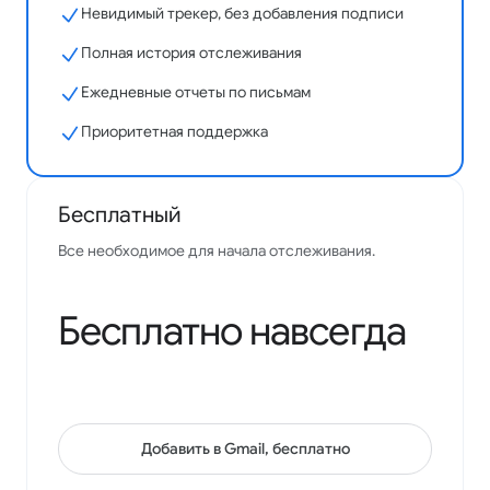
Невидимый трекер, без добавления подписи
Полная история отслеживания
Простое в использовании и реально помогает видеть
результаты. Интеграция с Gmail просто шикарная.
Ежедневные отчеты по письмам
Samantha Bonine
Приоритетная поддержка
Google Workspace Marketplace
Бесплатный
Все необходимое для начала отслеживания.
Очень помогло моему бизнесу, всегда ставлю его в
первую очередь. Спасибо команде!
Бесплатно навсегда
Josh Gill
Google Workspace Marketplace
Добавить в Gmail, бесплатно