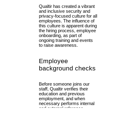
Har du en specifik säkerhetsfråga? Kontakta oss via
vårt
hjälpcenter
.