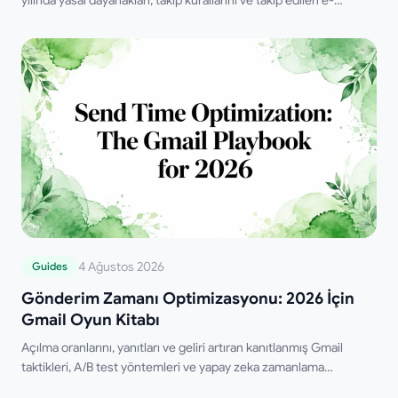
yılında yasal dayanakları, takip kurallarını ve takip edilen e-
postaları doğru şekilde göndermek için atılması gereken pratik
adımları öğrenin.
4 Ağustos 2026
Guides
Gönderim Zamanı Optimizasyonu: 2026 İçin
Gmail Oyun Kitabı
Açılma oranlarını, yanıtları ve geliri artıran kanıtlanmış Gmail
taktikleri, A/B test yöntemleri ve yapay zeka zamanlama
stratejileri ile 2026'da gönderim zamanı optimizasyonunda