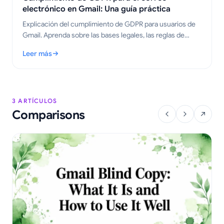
electrónico en Gmail: Una guía práctica
Explicación del cumplimiento de GDPR para usuarios de
Gmail. Aprenda sobre las bases legales, las reglas de
seguimiento y los pasos prácticos para enviar correos
Leer más
electrónicos rastreados correctamente en 2026.
: Cumplimiento de GDPR para el correo electrónico en Gmail: U
3 ARTÍCULOS
Comparisons