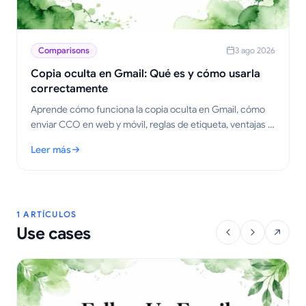
Comparisons
3 ago 2026
Copia oculta en Gmail: Qué es y cómo usarla
correctamente
Aprende cómo funciona la copia oculta en Gmail, cómo
enviar CCO en web y móvil, reglas de etiqueta, ventajas y
desventajas de privacidad, y mejores prácticas para flujos
Leer más
de trabajo de difusión.
: Copia oculta en Gmail: Qué es y cómo usarla correctamente
1 ARTÍCULOS
Use cases