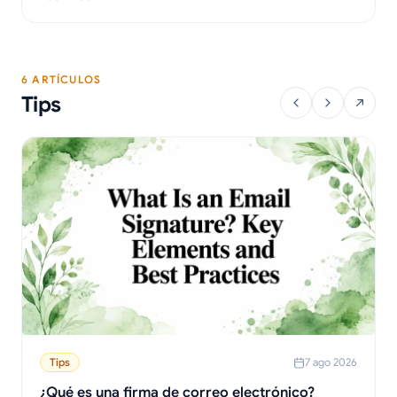
para solucionar problemas.
: Cómo desactivar las alertas de correo electrónico: Una guía
6 ARTÍCULOS
Tips
Tips
7 ago 2026
¿Qué es una firma de correo electrónico?