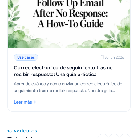
Use cases
30 jun 2026
Correo electrónico de seguimiento tras no
recibir respuesta: Una guía práctica
Aprende cuándo y cómo enviar un correo electrónico de
seguimiento tras no recibir respuesta. Nuestra guía
ofrece plantillas probadas, estrategias de tiempos y
Leer más
consejos para obtener respuestas.
: Correo electrónico de seguimiento tras no recibir respuesta:
10 ARTÍCULOS