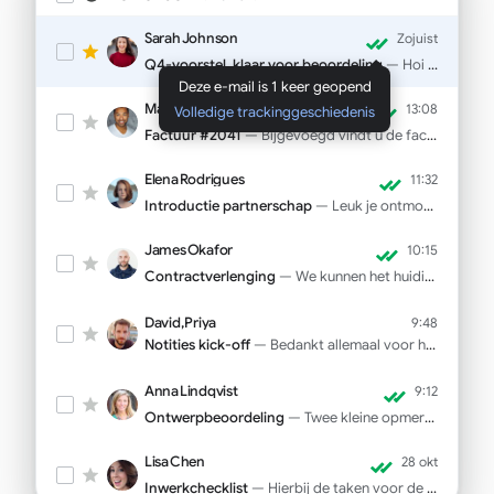
Sarah Johnson
Zojuist
Q4-voorstel, klaar voor beoordeling
— Hoi Sarah, de presentatie is definitief. Prijzen op dia 12...
Deze e-mail is 1 keer geopend
Marcus Webb
13:08
Volledige trackinggeschiedenis
Factuur #2041
— Bijgevoegd vindt u de factuur voor oktober...
Elena Rodrigues
11:32
Introductie partnerschap
— Leuk je ontmoet te hebben op SaaStr! Zoals beloofd...
James Okafor
10:15
Contractverlenging
— We kunnen het huidige tarief verlengen tot en met Q1...
David, Priya
9:48
Notities kick-off
— Bedankt allemaal voor het productieve gesprek gisteren...
Anna Lindqvist
9:12
Ontwerpbeoordeling
— Twee kleine opmerkingen over de opmaak en CTA-tekst...
Lisa Chen
28 okt
Inwerkchecklist
— Hierbij de taken voor de eerste week van uw nieuwe medewerker...