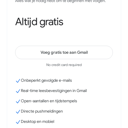
Alles wat je nodig hebt om te beginnen met volgen.
onmisbare installatie, bedankt aan het team!
Josh Gill
Google Workspace Marketplace
Altijd gratis
Voeg gratis toe aan Gmail
No credit card required
Onbeperkt gevolgde e-mails
Real-time leesbevestigingen in Gmail
Open-aantallen en tijdstempels
Directe pushmeldingen
Desktop en mobiel