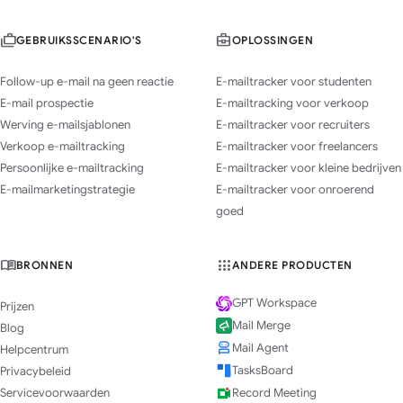
GEBRUIKSSCENARIO'S
OPLOSSINGEN
Follow-up e-mail na geen reactie
E-mailtracker voor studenten
E-mail prospectie
E-mailtracking voor verkoop
Werving e-mailsjablonen
E-mailtracker voor recruiters
Verkoop e-mailtracking
E-mailtracker voor freelancers
Persoonlijke e-mailtracking
E-mailtracker voor kleine bedrijven
E-mailmarketingstrategie
E-mailtracker voor onroerend
goed
BRONNEN
ANDERE PRODUCTEN
GPT Workspace
Prijzen
Mail Merge
Blog
Mail Agent
Helpcentrum
TasksBoard
Privacybeleid
Servicevoorwaarden
Record Meeting