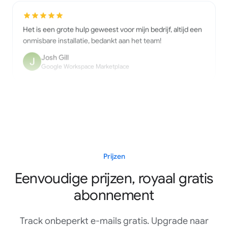
Het is een grote hulp geweest voor mijn bedrijf, altijd een
onmisbare installatie, bedankt aan het team!
Josh Gill
Google Workspace Marketplace
Geweldige app!! Werkt perfect!! Echt een aanrader.
Shaurya Saini
Google Workspace Marketplace
Prijzen
Eenvoudige prijzen, royaal gratis
Geweldige service, makkelijk te gebruiken en te
integreren. En hun klantenservice is echt fantastisch! Ik
abonnement
maakte een fout bij het instellen van mijn account en ze
reageerden ongelooflijk snel op al mijn e-mails en losten
Track onbeperkt e-mails gratis. Upgrade naar
mijn problemen op, binnen een paar minuten was alles