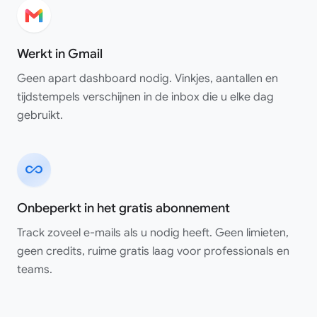
Werkt in Gmail
Geen apart dashboard nodig. Vinkjes, aantallen en
tijdstempels verschijnen in de inbox die u elke dag
gebruikt.
Geweldige app!! Werkt perfect!! Echt een aanrader.
all_inclusive
Shaurya Saini
Google Workspace Marketplace
Onbeperkt in het gratis abonnement
Track zoveel e-mails als u nodig heeft. Geen limieten,
geen credits, ruime gratis laag voor professionals en
teams.
Geweldige service, makkelijk te gebruiken en te
integreren. En hun klantenservice is echt fantastisch! Ik
maakte een fout bij het instellen van mijn account en ze
reageerden ongelooflijk snel op al mijn e-mails en losten