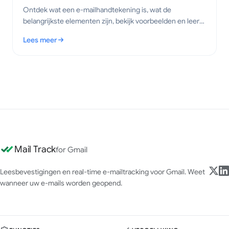
Ontdek wat een e-mailhandtekening is, wat de
belangrijkste elementen zijn, bekijk voorbeelden en leer
de best practices om in 2026 professionele, duidelijke e-
Lees meer
mails te versturen.
: Wat is een e-mailhandtekening? Belangrijke elementen en bes
Mail Track
for Gmail
Leesbevestigingen en real-time e-mailtracking voor Gmail. Weet
wanneer uw e-mails worden geopend.