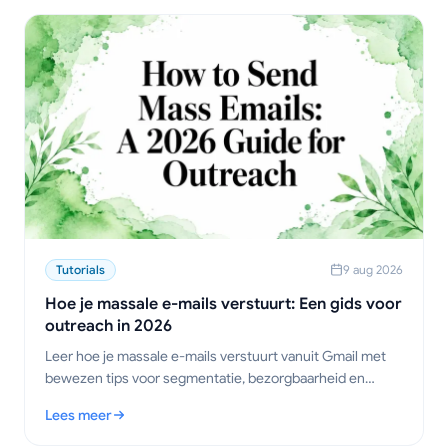
Tutorials
9 aug 2026
Hoe je massale e-mails verstuurt: Een gids voor
outreach in 2026
Leer hoe je massale e-mails verstuurt vanuit Gmail met
bewezen tips voor segmentatie, bezorgbaarheid en
tracking voor verkoop, werving en outreach voor het
Lees meer
mkb.
: Hoe je massale e-mails verstuurt: Een gids voor outreach in 