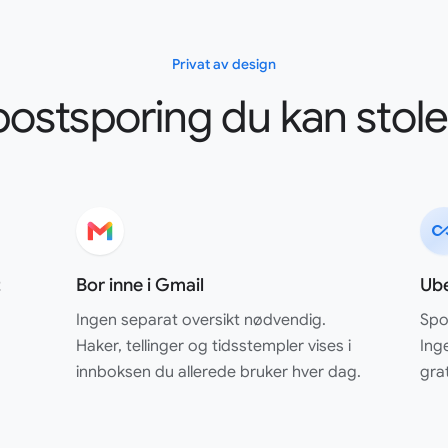
Privat av design
postsporing du kan stole
all_incl
t
Bor inne i Gmail
Ube
Ingen separat oversikt nødvendig.
Spo
Haker, tellinger og tidsstempler vises i
Ing
innboksen du allerede bruker hver dag.
gra