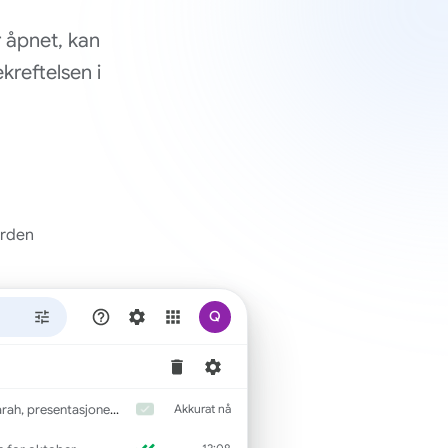
r åpnet, kan
kreftelsen i
erden
Q
tasjonen er ferdig. Priser på lysbilde 12...
Akkurat nå