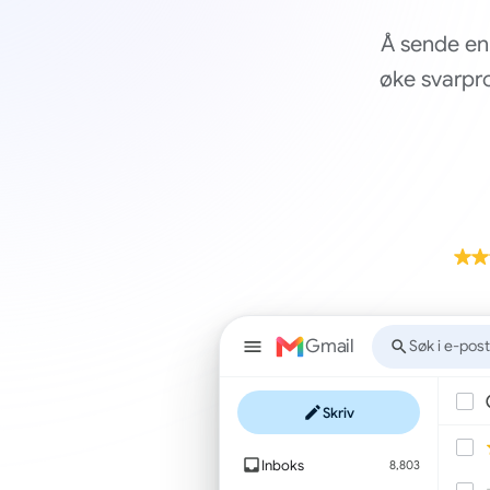
Å sende en 
øke svarpro
Gmail
Søk i e-pos
Skriv
Inboks
8,803