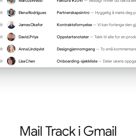
Marcus Webb
Faktura #2041
— Vedlagt finner du fakturaen
Elena Rodrigues
Partnerskapsintro
— Hyggelig å møte deg på
James Okafor
Kontraktsfornyelse
— Vi kan forlenge den gjelde
David, Priya
Oppstartsnotater
— Takk til alle for en produ
Anna Lindqvist
Designgjennomgang
— To små kommentarer om me
Lisa Chen
Onboarding-sjekkliste
— Deler ukens oppgaver 
Mail Track i Gmail