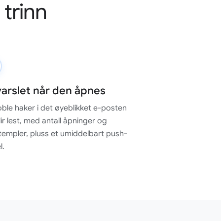
 trinn
 varslet når den åpnes
ble haker i det øyeblikket e-posten
lir lest, med antall åpninger og
templer, pluss et umiddelbart push-
l.