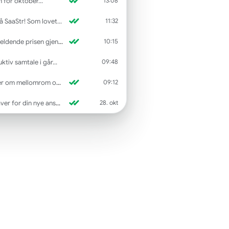
 for oktober...
13:08
 SaaStr! Som lovet...
11:32
nde prisen gjennom Q1...
10:15
ktiv samtale i går...
09:48
llomrom og CTA-tekst...
09:12
for din nye ansatte...
28. okt