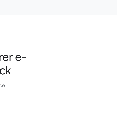
rer e-
Bra sporing, og førstevalget mitt blant apper for e-
postsporing.
ack
Himanshu maurya 25
Google Workspace Marketplace
ce
Altså, jeg har lyst på ubegrenset gratis sporing.
Jamel Piclit
Google Workspace Marketplace