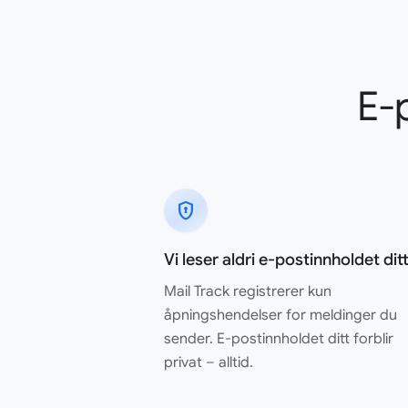
E-
encrypted
Vi leser aldri e-postinnholdet dit
Mail Track registrerer kun
åpningshendelser for meldinger du
sender. E-postinnholdet ditt forblir
privat – alltid.
Kjempebra app!! Funker helt perfekt!! Anbefales på det