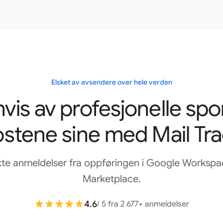
Elsket av avsendere over hele verden
vis av profesjonelle spo
Funker som forventet, gjør det virkelig mye enklere å
stene sine med Mail Tr
holde styr på oppfølging via e-post.
Pengjie He
Google Workspace Marketplace
kte anmeldelser fra oppføringen i Google Workspa
Marketplace.
4.6
/ 5 fra 2 677+ anmeldelser
Elsker det, enkelt og greit å bruke. Og det hjelper veldig å
vite om noen har åpnet en e-post, så jeg kan tilpasse