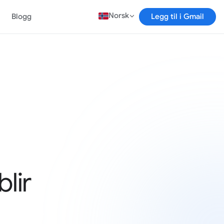
Norsk
Blogg
Legg til i Gmail
lir