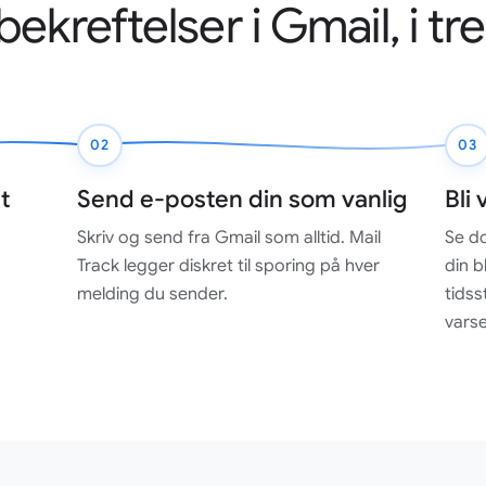
ekreftelser i Gmail, i tre
02
03
et
Send e-posten din som vanlig
Bli
Skriv og send fra Gmail som alltid. Mail
Se do
Track legger diskret til sporing på hver
din b
melding du sender.
tidss
varse