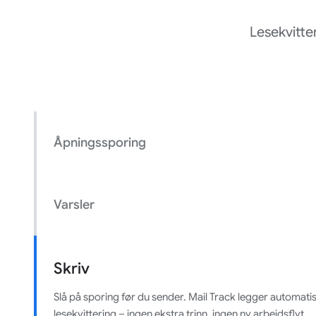
Lesekvitte
Åpningssporing
Varsler
Skriv
Slå på sporing før du sender. Mail Track legger automatisk
lesekvittering – ingen ekstra trinn, ingen ny arbeidsflyt.