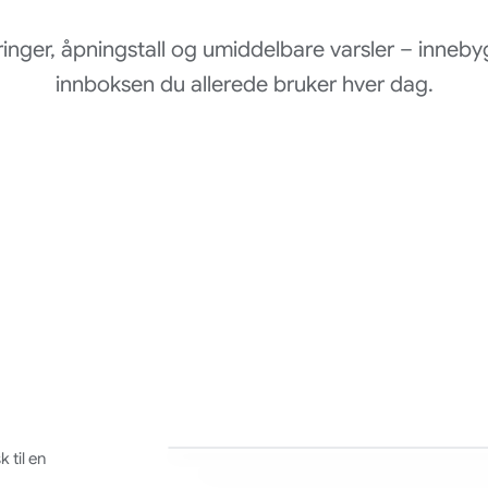
ringer, åpningstall og umiddelbare varsler – inneby
innboksen du allerede bruker hver dag.
 til en
Gmail
Gmail
Gmail
Gmail
Søk i e-post
Søk i e-post
Søk i e-post
Søk i e-post