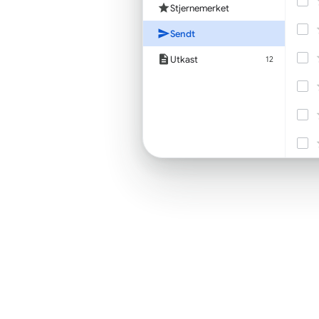
Stjernemerket
Sendt
Utkast
12