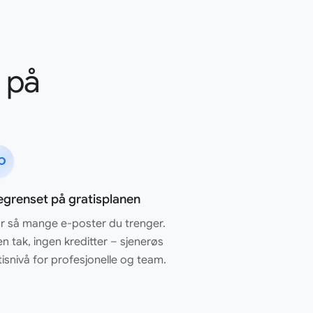
 på
usive
grenset på gratisplanen
r så mange e-poster du trenger.
en tak, ingen kreditter – sjenerøs
tisnivå for profesjonelle og team.