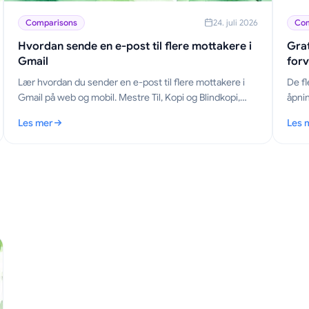
Comparisons
24. juli 2026
Com
Hvordan sende en e-post til flere mottakere i
Grat
Gmail
forv
Lær hvordan du sender en e-post til flere mottakere i
De fl
Gmail på web og mobil. Mestre Til, Kopi og Blindkopi,
åpnin
personaliser i stor skala, og spor åpninger.
god g
Les mer
Les 
Gmail
ktig
: Hvordan sende en e-post til flere mottakere i Gmail
: Gra