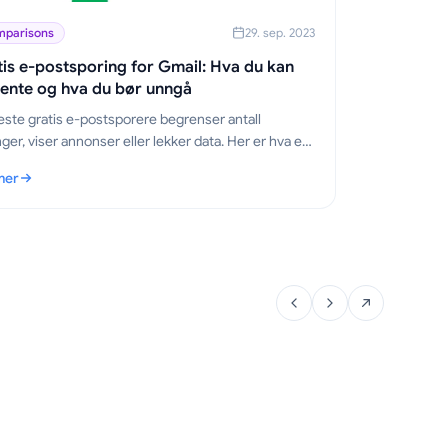
parisons
29. sep. 2023
is e-postsporing for Gmail: Hva du kan
ente og hva du bør unngå
este gratis e-postsporere begrenser antall
ger, viser annonser eller lekker data. Her er hva en
ratis sporer bør levere, og hvorfor Mail Track for
mer
 forblir gratis.
tis e-postsporing for Gmail: Hva du kan forvente og hva du bør unngå