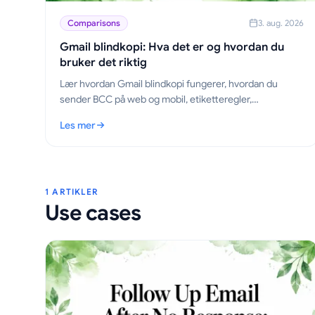
Comparisons
3. aug. 2026
Gmail blindkopi: Hva det er og hvordan du
bruker det riktig
Lær hvordan Gmail blindkopi fungerer, hvordan du
sender BCC på web og mobil, etiketteregler,
personvernmessige avveininger og beste praksis for
Les mer
utsendelsesrutiner.
: Gmail blindkopi: Hva det er og hvordan du bruker det ri
1 ARTIKLER
Use cases