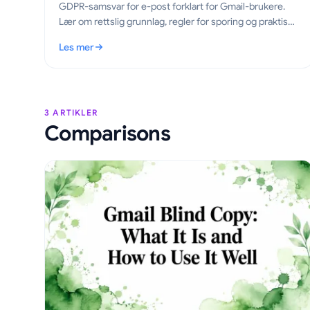
GDPR-samsvar for e-post forklart for Gmail-brukere.
Lær om rettslig grunnlag, regler for sporing og praktiske
steg for å sende sporet e-post på riktig måte i 2026.
Les mer
: GDPR-samsvar for e-post i Gmail: En praktisk guide
3 ARTIKLER
Comparisons