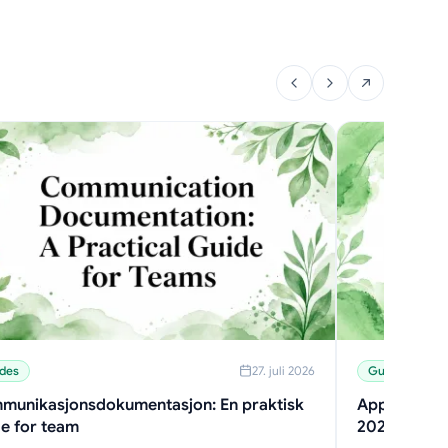
des
27. juli 2026
Guides
munikasjonsdokumentasjon: En praktisk
App-varsler
e for team
2026