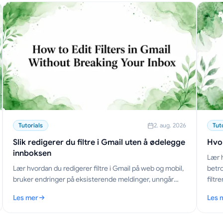
Tutorials
2. aug. 2026
Tut
Slik redigerer du filtre i Gmail uten å ødelegge
Hvor
innboksen
Lær h
Lær hvordan du redigerer filtre i Gmail på web og mobil,
betro
bruker endringer på eksisterende meldinger, unngår
filtr
konflikter og administrerer regelsett som en proff.
innbo
Les mer
Les 
26
: Slik redigerer du filtre i Gmail uten å ødelegge innboksen
: Hvo