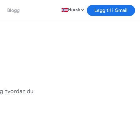
Norsk
Blogg
Legg til i Gmail
 og hvordan du