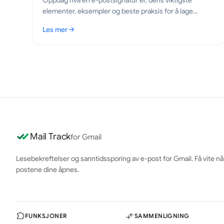
Oppdag hva en e-postsignatur er, dens viktigste
elementer, eksempler og beste praksis for å lage
profesjonelle, tydelige e-poster i 2026.
Les mer
: Hva er en e-postsignatur? Viktige elementer og beste p
Mail Track
for Gmail
Lesebekreftelser og sanntidssporing av e-post for Gmail. Få vite nå
postene dine åpnes.
FUNKSJONER
SAMMENLIGNING