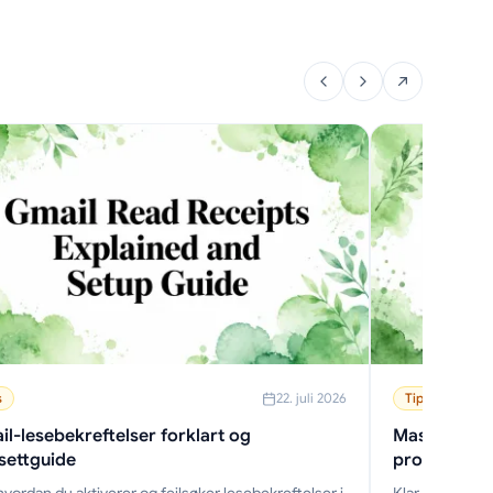
s
22. juli 2026
Tips
l-lesebekreftelser forklart og
Mass-slettin
settguide
proffguide 