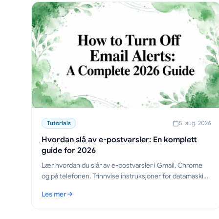
Tutorials
5. aug. 2026
Hvordan slå av e-postvarsler: En komplett
guide for 2026
Lær hvordan du slår av e-postvarsler i Gmail, Chrome
og på telefonen. Trinnvise instruksjoner for datamaskin,
mobil og nettleser, pluss tips for feilsøking.
Les mer
: Hvordan slå av e-postvarsler: En komplett guide for 20