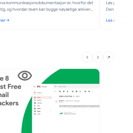
hva kommunikasjonsdokumentasjon er, hvorfor det
Løs problemer
ktig, og hvordan team kan bygge nøyaktige arkiver
Denne steg-fo
e-poster, møter og beslutninger.
innstillinger, 
mer
Les mer
sikre at du mot
mmunikasjonsdokumentasjon: En praktisk guide for team
: App-varsler