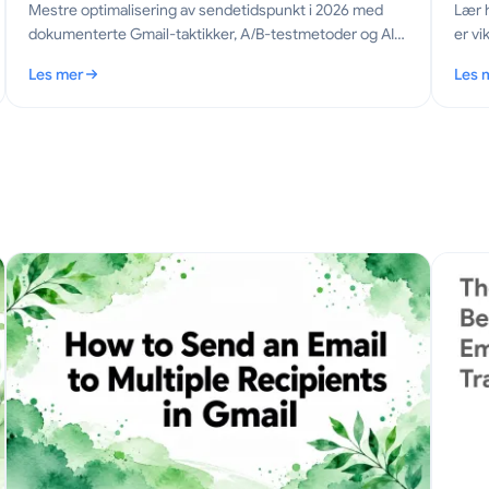
Mestre optimalisering av sendetidspunkt i 2026 med
Lær 
dokumenterte Gmail-taktikker, A/B-testmetoder og AI-
er vi
strategier som øker åpningsrater, svar og inntekter.
over 
Les mer
Les 
: Optimal sendetidspunkt: Gmail-håndboken for 2026
: Ko