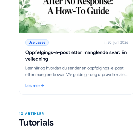
Use cases
30. juni 2026
Oppfølgings-e-post etter manglende svar: En
veiledning
Lær når og hvordan du sender en oppfølgings-e-post
etter manglende svar. Vår guide gir deg utprøvde maler,
strategier for timing og tips for å få svar.
Les mer
: Oppfølgings-e-post etter manglende svar: En veiledni
10 ARTIKLER
Tutorials