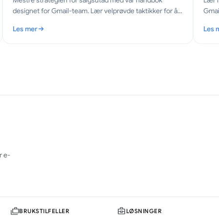
Mestre strategien for salgsutad med vår håndbok
Lær h
designet for Gmail-team. Lær velprøvde taktikker for å
Gmail
øke engasjement og konverteringer i 2026.
alter
Les mer
Les 
raksis
: Strategi for salgsutad: En praktisk håndbok for Gmail
: Gma
r e-
BRUKSTILFELLER
LØSNINGER