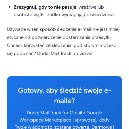
Zrezygnuj, gdy to nie pasuje
: wrażliwe lub
osobiste wątki rzadko wymagają potwierdzenia.
Używane w ten sposób śledzenie e-maili nie jest mniej
etyczne niż potwierdzenie dostarczenia przesyłki.
Chcesz korzystać ze śledzenia, pod którym możesz
się podpisać? Dodaj Mail Track do Gmail.
Gotowy, aby śledzić swoje e-
maile?
Dodaj Mail Track for Gmail z Google
Workspace Marketplace i sprawdzaj, kiedy
Twoje wiadomości zostaną otwarte. Darmowe i