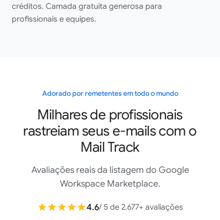
créditos. Camada gratuita generosa para
profissionais e equipes.
Ótimo serviço, fácil de usar e integrar. E o atendimento ao
cliente deles é simplesmente incrível! Cometi um erro ao
configurar minha conta e responderam super rápido a
cada um dos meus emails e resolveram os meus
problemas, tipo em poucos minutos estava tudo corrigido
Adorado por remetentes em todo o mundo
e eu já estava funcionando. Recomendo demais em todos
os sentidos!!
Milhares de profissionais
Elle Martin
rastreiam seus e-mails com o
Google Workspace Marketplace
Mail Track
Avaliações reais da listagem do Google
Mailtrack é uma extensão útil para o Gmail que avisa
Workspace Marketplace.
quando seus emails são abertos. É fácil de instalar,
simples de usar e funciona direitinho dentro do Gmail. As
4.6
/ 5 de 2.677+ avaliações
notificações em tempo real e as marcas de rastreamento