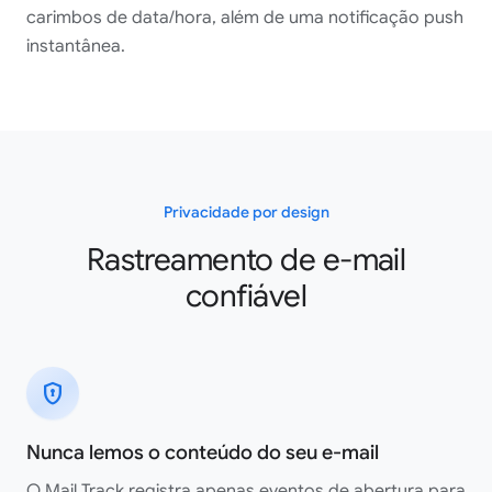
carimbos de data/hora, além de uma notificação push
instantânea.
Privacidade por design
Rastreamento de e-mail
confiável
encrypted
Nunca lemos o conteúdo do seu e-mail
O Mail Track registra apenas eventos de abertura para