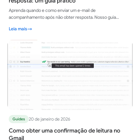
resposta: Um guia prático
Aprenda quando e como enviar um e-mail de
acompanhamento após não obter resposta. Nosso guia
oferece modelos comprovados, estratégias de tempo e dicas
Leia mais
para obter respostas.
20 de janeiro de 2026
Guides
Como obter uma confirmação de leitura no
Gmail