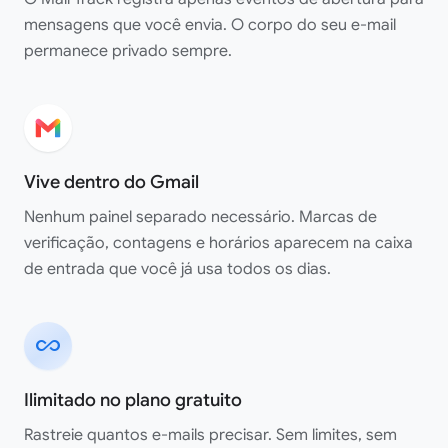
mensagens que você envia. O corpo do seu e-mail
permanece privado sempre.
Vive dentro do Gmail
Nenhum painel separado necessário. Marcas de
verificação, contagens e horários aparecem na caixa
de entrada que você já usa todos os dias.
all_inclusive
App ótimo!! Funciona perfeitamente!! Super
recomendado.
Ilimitado no plano gratuito
Shaurya Saini
Google Workspace Marketplace
Rastreie quantos e-mails precisar. Sem limites, sem