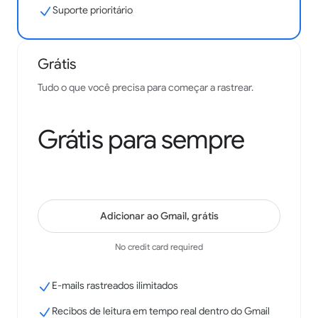
resultados. A integração com o Gmail é fantástica.
Suporte prioritário
Samantha Bonine
Google Workspace Marketplace
Grátis
Tudo o que você precisa para começar a rastrear.
Tem sido de grande ajuda para o meu negócio, sempre
uma instalação essencial, obrigado à equipe!
Grátis para sempre
Josh Gill
Google Workspace Marketplace
Adicionar ao Gmail, grátis
No credit card required
E-mails rastreados ilimitados
Recibos de leitura em tempo real dentro do Gmail