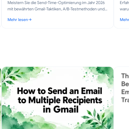
Meistern Sie die Send-Time-Optimierung im Jahr 2026
Erfa
mit bewährten Gmail-Taktiken, A/B-Testmethoden und
warum
KI-Zeitplanungsstrategien, die Öffnungsraten,
Aufz
Mehr lesen
Mehr
Antworten und Umsatz steigern.
Ents
eitfaden
: Send-Time-Optimierung: Das Gmail-Handbuch für 2026
: Ko