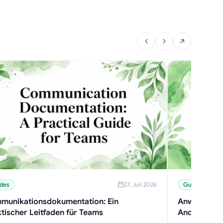
des
27. Juli 2026
Guides
munikationsdokumentation: Ein
Anwendungs
tischer Leitfaden für Teams
Android: F