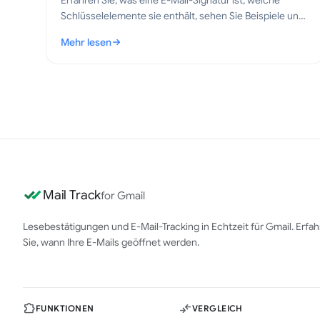
Erfahren Sie, was eine E-Mail-Signatur ist, welche
Schlüsselelemente sie enthält, sehen Sie Beispiele und
entdecken Sie bewährte Verfahren für professionelle,
Mehr lesen
klare E-Mails im Jahr 2026.
: Was ist eine E-Mail-Signatur? Wichtige Elemente und 
Mail Track
for Gmail
Lesebestätigungen und E-Mail-Tracking in Echtzeit für Gmail. Erfa
Sie, wann Ihre E-Mails geöffnet werden.
FUNKTIONEN
VERGLEICH