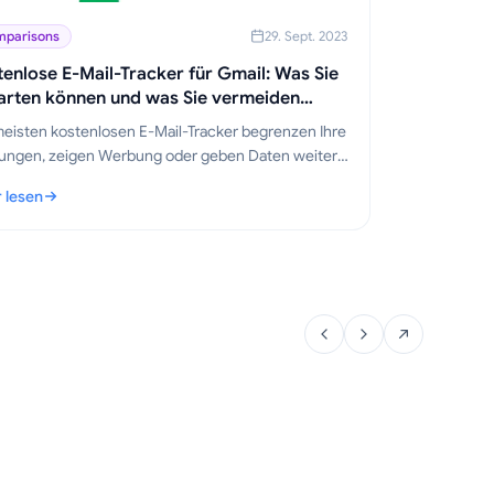
parisons
29. Sept. 2023
enlose E-Mail-Tracker für Gmail: Was Sie
arten können und was Sie vermeiden
ten
meisten kostenlosen E-Mail-Tracker begrenzen Ihre
ungen, zeigen Werbung oder geben Daten weiter.
erfahren Sie, was ein guter kostenloser Tracker
 lesen
t und warum Mail Track for Gmail kostenlos bleibt.
tenlose E-Mail-Tracker für Gmail: Was Sie erwarten können und was Si