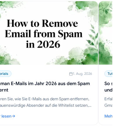
orials
1. Aug. 2026
Tutorials
 man E-Mails im Jahr 2026 aus dem Spam
So senden S
ernt
und Mobilg
ren Sie, wie Sie E-Mails aus dem Spam entfernen,
Erfahren Sie, 
auenswürdige Absender auf die Whitelist setzen,
Gmail und Mobi
ftige Fehlalarme verhindern und die Zustellbarkeit
zu TLS, vertr
 lesen
Mehr lesen
s Posteingangs verbessern.
verschlüsselt
schädigen
e man E-Mails im Jahr 2026 aus dem Spam entfernt
: So senden Si