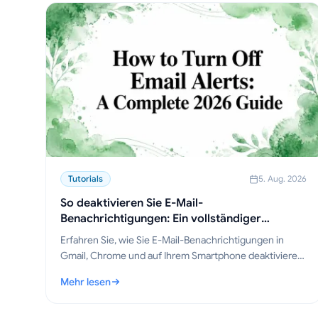
Tutorials
5. Aug. 2026
So deaktivieren Sie E-Mail-
Benachrichtigungen: Ein vollständiger
Leitfaden für 2026
Erfahren Sie, wie Sie E-Mail-Benachrichtigungen in
Gmail, Chrome und auf Ihrem Smartphone deaktivieren.
Schritt-für-Schritt-Anleitungen für Desktop,
Mehr lesen
Mobilgeräte und Browser sowie Tipps zur
: So deaktivieren Sie E-Mail-Benachrichtigungen: Ein vol
Fehlerbehebung.