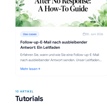
Use cases
30. Juni 2026
Follow-up-E-Mail nach ausbleibender
Antwort: Ein Leitfaden
Erfahren Sie, wann und wie Sie eine Follow-up-E-Mail
nach ausbleibender Antwort senden. Unser Leitfaden
bietet bewährte Vorlagen, Timing-Strategien und Tipps
Mehr lesen
für mehr Antworten.
: Follow-up-E-Mail nach ausbleibender Antwort: Ein Leit
10 ARTIKEL
Tutorials