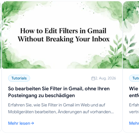
Tutorials
2. Aug. 2026
Tut
So bearbeiten Sie Filter in Gmail, ohne Ihren
Wie
Posteingang zu beschädigen
entf
Erfahren Sie, wie Sie Filter in Gmail im Web und auf
Erfah
Mobilgeräten bearbeiten, Änderungen auf vorhandene
vertr
Nachrichten anwenden, Konflikte vermeiden und
zukün
Mehr lesen
Mehr
Regelsätze wie ein Profi verwalten.
Ihre
lständiger Leitfaden für 2026
: So bearbeiten Sie Filter in Gmail, ohne Ihren Posteingang zu be
: Wi