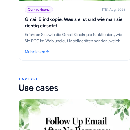
Comparisons
3. Aug. 2026
Gmail Blindkopie: Was sie ist und wie man sie
richtig einsetzt
Erfahren Sie, wie die Gmail Blindkopie funktioniert, wie
Sie BCC im Web und auf Mobilgeräten senden, welche
Etikette-Regeln gelten, welche Datenschutz-
Mehr lesen
Kompromisse bestehen und welche Best Practices für
: Gmail Blindkopie: Was sie ist und wie man sie richtig ein
Outreach-Workflows wichtig sind.
1 ARTIKEL
Use cases