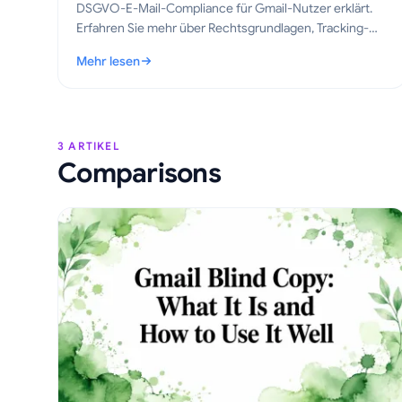
DSGVO-E-Mail-Compliance für Gmail-Nutzer erklärt.
Erfahren Sie mehr über Rechtsgrundlagen, Tracking-
Regeln und praktische Schritte, um E-Mails im Jahr
Mehr lesen
2026 korrekt nachzuverfolgen.
: DSGVO-E-Mail-Compliance für Gmail: Ein praktischer L
3 ARTIKEL
Comparisons