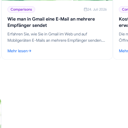
Comparisons
24. Juli 2026
Com
Wie man in Gmail eine E-Mail an mehrere
Kost
Empfänger sendet
erw
soll
Erfahren Sie, wie Sie in Gmail im Web und auf
Die 
Mobilgeräten E-Mails an mehrere Empfänger senden.
Öffn
Meistern Sie An, Cc und Bcc, personalisieren Sie in
Hier 
Mehr lesen
Mehr
großem Maßstab und verfolgen Sie Öffnungen.
biete
setzt
: Wie man in Gmail eine E-Mail an mehrere Empfänger sendet
: Kos