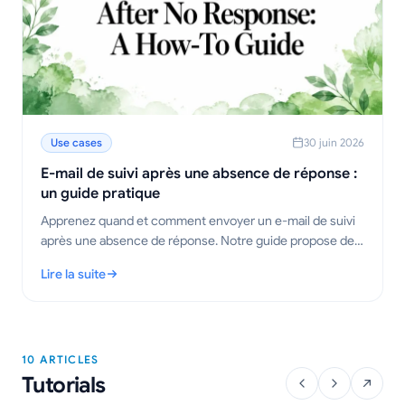
Use cases
30 juin 2026
E-mail de suivi après une absence de réponse :
un guide pratique
Apprenez quand et comment envoyer un e-mail de suivi
après une absence de réponse. Notre guide propose des
modèles éprouvés, des stratégies de timing et des
Lire la suite
conseils pour obtenir des réponses.
: E-mail de suivi après une absence de réponse : un guide prat
10 ARTICLES
Tutorials