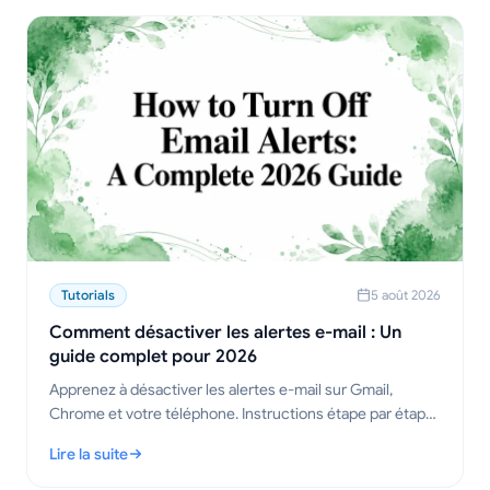
Tutorials
5 août 2026
Comment désactiver les alertes e-mail : Un
guide complet pour 2026
Apprenez à désactiver les alertes e-mail sur Gmail,
Chrome et votre téléphone. Instructions étape par étape
pour ordinateur, mobile et navigateur, ainsi que des
Lire la suite
conseils de dépannage.
: Comment désactiver les alertes e-mail : Un guide complet po