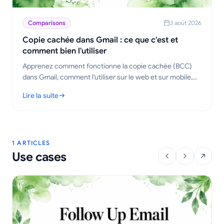
Comparisons
3 août 2026
Copie cachée dans Gmail : ce que c'est et
comment bien l'utiliser
Apprenez comment fonctionne la copie cachée (BCC)
dans Gmail, comment l'utiliser sur le web et sur mobile,
les règles de courtoisie, les compromis en matière de
Lire la suite
confidentialité et les meilleures pratiques pour vos flux
: Copie cachée dans Gmail : ce que c'est et comment bien l'utili
de travail.
1 ARTICLES
Use cases