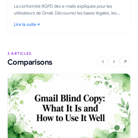
La conformité RGPD des e-mails expliquée pour les
utilisateurs de Gmail. Découvrez les bases légales, les
règles de suivi et les étapes pratiques pour envoyer des
Lire la suite
e-mails suivis en toute conformité en 2026.
: Conformité RGPD des e-mails pour Gmail : un guide pratique
3 ARTICLES
Comparisons