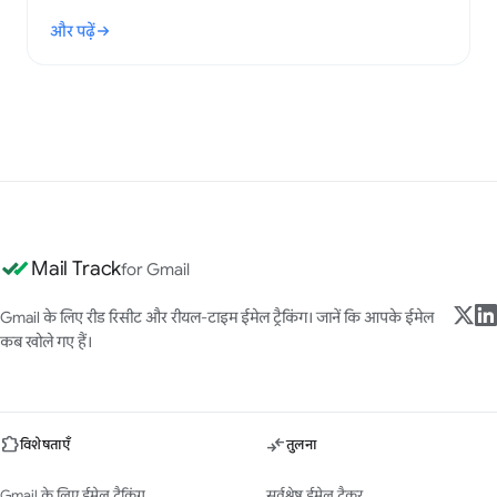
बढ़ाने के लिए सिद्ध तरीके सीखें।
और पढ़ें
: सेल्स आउटरीच रणनीति: Gmail के लिए एक व्यावहारिक प्लेबुक
Mail Track
for Gmail
Gmail के लिए रीड रिसीट और रीयल-टाइम ईमेल ट्रैकिंग। जानें कि आपके ईमेल
कब खोले गए हैं।
विशेषताएँ
तुलना
Gmail के लिए ईमेल ट्रैकिंग
सर्वश्रेष्ठ ईमेल ट्रैकर