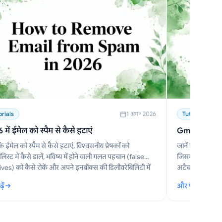
orials
1 अग॰ 2026
Tutorials
में ईमेल को स्पैम से कैसे हटाएं
Gmail और मोबाइ
कि ईमेल को स्पैम से कैसे हटाएं, विश्वसनीय प्रेषकों को
जानें कि 2026 में
लिस्ट में कैसे डालें, भविष्य में होने वाली गलत पहचान (false
जिसमें TLS, कॉन्
ives) को कैसे रोकें और अपने इनबॉक्स की डिलीवरेबिलिटी में
अटैचमेंट के लिए स
कैसे करें।
ें
और पढ़ें
 में ईमेल को स्पैम से कैसे हटाएं
: Gmail और मोबाइ