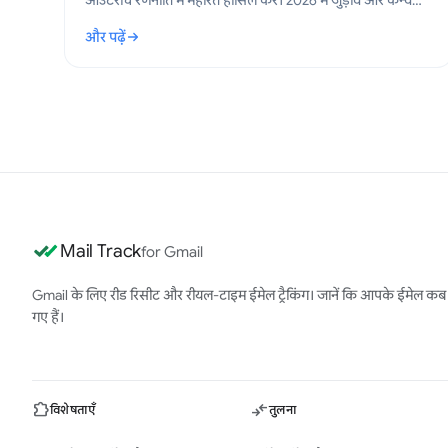
आउटरीच रणनीति में महारत हासिल करें। 2026 में जुड़ाव और कन्वर्जन
बढ़ाने के लिए सिद्ध तरीके सीखें।
और पढ़ें
: सेल्स आउटरीच रणनीति: Gmail के लिए एक व्यावहारिक प्लेबुक
Mail Track
for Gmail
Gmail के लिए रीड रिसीट और रीयल-टाइम ईमेल ट्रैकिंग। जानें कि आपके ईमेल कब
गए हैं।
विशेषताएँ
तुलना