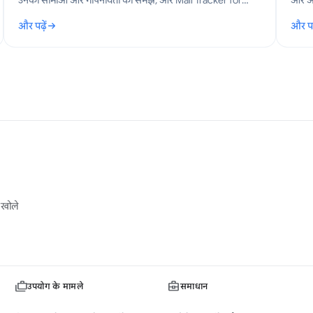
उनकी सीमाओं और गोपनीयता को समझें, और Mail Tracker for
और अन
Gmail जैसे विकल्पों के बारे में जानें।
को थो
और पढ़ें
और पढ़
: Gmail रीड रिसीट्स (Read Receipts) की व्याख्या और सेटअप गाइड
: Gma
 खोले
उपयोग के मामले
समाधान