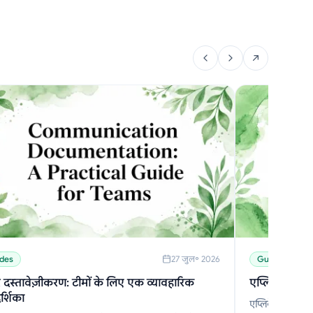
des
27 जुल॰ 2026
Guides
र दस्तावेज़ीकरण: टीमों के लिए एक व्यावहारिक
एप्लिकेशन नोट
दर्शिका
एप्लिकेशन नोटिफि