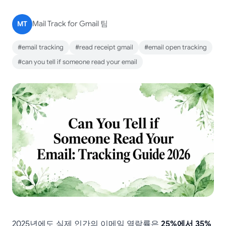
MT
Mail Track for Gmail 팀
#email tracking
#read receipt gmail
#email open tracking
#can you tell if someone read your email
2025년에도 실제 인간의 이메일 열람률은
25%에서 35%