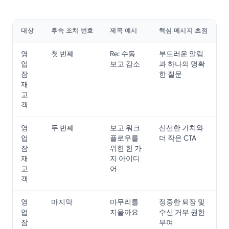
대상
후속 조치 번호
제목 예시
핵심 메시지 초점
영
첫 번째
Re: 수동
부드러운 알림
업
보고 감소
과 하나의 명확
잠
한 질문
재
고
객
영
두 번째
보고 워크
신선한 가치와
업
플로우를
더 작은 CTA
잠
위한 한 가
재
지 아이디
고
어
객
영
마지막
마무리를
정중한 퇴장 및
업
지을까요
수신 거부 권한
잠
부여