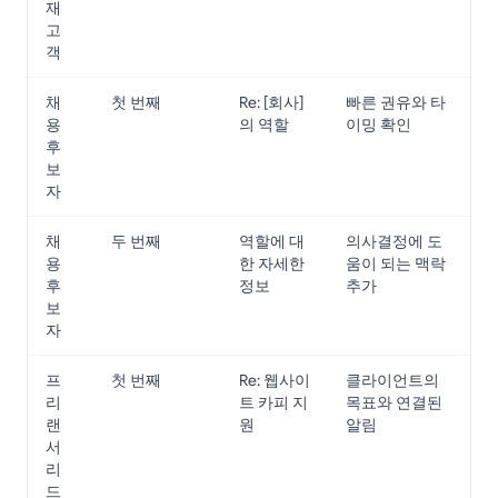
재
고
객
채
첫 번째
Re: [회사]
빠른 권유와 타
용
의 역할
이밍 확인
후
보
자
채
두 번째
역할에 대
의사결정에 도
용
한 자세한
움이 되는 맥락
후
정보
추가
보
자
프
첫 번째
Re: 웹사이
클라이언트의
리
트 카피 지
목표와 연결된
랜
원
알림
서
리
드