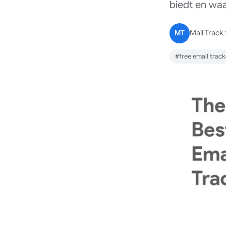
biedt en waar
MT
Mail Track
#free email track