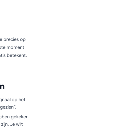
je precies op
uiste moment
tis betekent,
en
ignaal op het
gezien”.
ebben gekeken.
jn. Je wilt