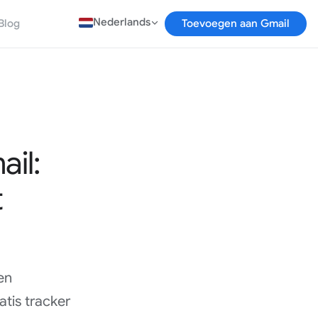
Nederlands
Blog
Toevoegen aan Gmail
il:
t
en
atis tracker