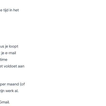
 tijd in het
us je loopt
je e-mail
-time
et voldoet aan
 per maand (of
ijn werk al.
Gmail.