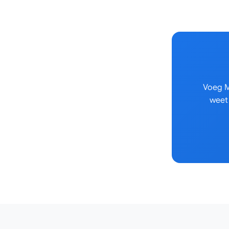
Voeg M
weet