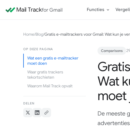
Mail Track
for Gmail
Functies
Vergeli
Home
/
Blog
/
Gratis e-mailtrackers voor Gmail: Wat kun je v
OP DEZE PAGINA
2
Comparisons
Wat een gratis e-mailtracker
Gratis
moet doen
Waar gratis trackers
Wat k
tekortschieten
Waarom Mail Track opvalt
moet 
DELEN
De meeste gr
advertenties