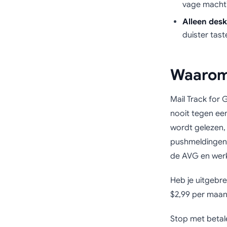
vage machti
Alleen desk
duister tast
Waarom 
Mail Track for 
nooit tegen een
wordt gelezen, 
pushmeldingen 
de AVG en werk
Heb je uitgebr
$2,99 per maand 
Stop met betale