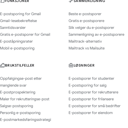
FUNKSJONER
SAMMENLIGNING
E-postsporing for Gmail
Beste e-postsporer
Gmail-lesebekreftelse
Gratis e-postsporere
Sanntidsvarsler
Slik velger du e-postsporer
Gratis e-postsporer for Gmail
Sammenligning av e-postsporere
E-poståpningsrater
Mailtrack-alternativ
Mobil e-postsporing
Mailtrack vs Mailsuite
BRUKSTILFELLER
LØSNINGER
Oppfølgingse-post etter
E-postsporer for studenter
manglende svar
E-postsporing for salg
E-postprospektering
E-postsporer for rekrutterere
Maler for rekrutteringse-post
E-postsporer for frilansere
Salgse-postsporing
E-postsporer for små bedrifter
Personlig e-postsporing
E-postsporer for eiendom
E-postmarkedsføringsstrategi