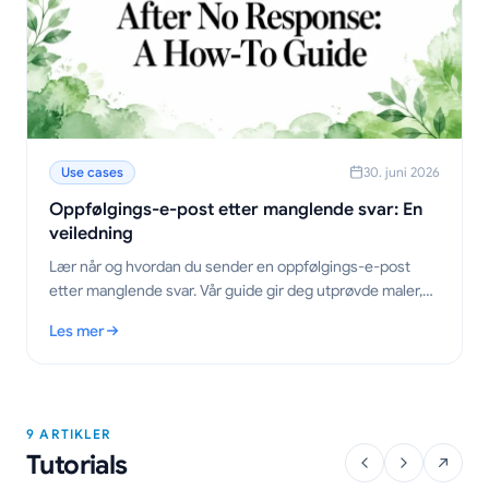
Use cases
30. juni 2026
Oppfølgings-e-post etter manglende svar: En
veiledning
Lær når og hvordan du sender en oppfølgings-e-post
etter manglende svar. Vår guide gir deg utprøvde maler,
strategier for timing og tips for å få svar.
Les mer
: Oppfølgings-e-post etter manglende svar: En veiledning
9 ARTIKLER
Tutorials