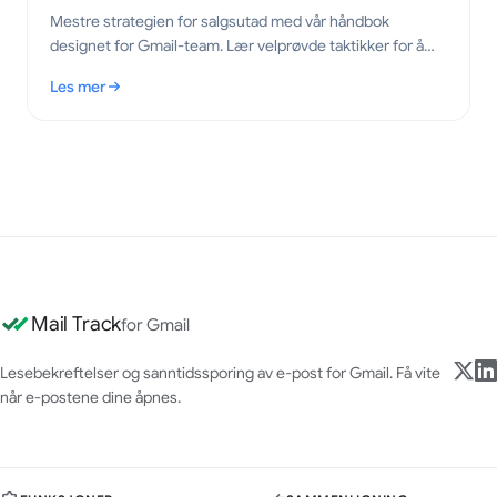
Mestre strategien for salgsutad med vår håndbok
designet for Gmail-team. Lær velprøvde taktikker for å
øke engasjement og konverteringer i 2026.
Les mer
: Strategi for salgsutad: En praktisk håndbok for Gmail
Mail Track
for Gmail
Lesebekreftelser og sanntidssporing av e-post for Gmail. Få vite
når e-postene dine åpnes.