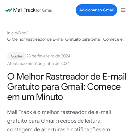
Mail Track
for Gmail
Adicionar ao Gmail
Início
/
Blog
/
O Melhor Rastreador de E-mail Gratuito para Gmail: Comece em um Minuto
28 de fevereiro de 2024
Guides
Atualizado em 9 de junho de 2026
O Melhor Rastreador de E-mail
Gratuito para Gmail: Comece
em um Minuto
Mail Track é o melhor rastreador de e-mail
gratuito para Gmail: recibos de leitura,
contagem de aberturas e notificações em