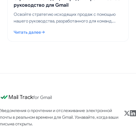
руководство для Gmail
Освойте стратегию исходящих продаж с помощью
нашего руководства, разработанного для команд,
работающих в Gmail. Изучите проверенные тактики
Читать далее
для повышения вовлеченности и конверсии в 2026
: Стратегия исходящих продаж: практическое руководство 
году.
Mail Track
for Gmail
Уведомления о прочтении и отслеживание электронной
почты в реальном времени для Gmail. Узнавайте, когда ваши
письма открыты.