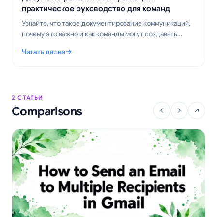
практическое руководство для команд
Узнайте, что такое документирование коммуникаций,
почему это важно и как команды могут создавать
точные записи электронных писем, встреч и принятых
Читать далее
решений.
: Документирование коммуникаций: практическое руководс
2 СТАТЬИ
Comparisons