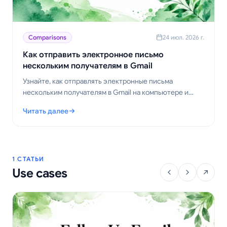
Comparisons
24 июл. 2026 г.
Как отправить электронное письмо
нескольким получателям в Gmail
Узнайте, как отправлять электронные письма
нескольким получателям в Gmail на компьютере и
мобильных устройствах. Освойте поля Кому, Копия и
Читать далее
Скрытая копия, персонализацию массовых рассылок и
: Как отправить электронное письмо нескольким получателя
отслеживание открытий.
1 СТАТЬИ
Use cases