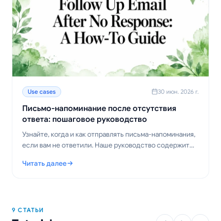
Use cases
30 июн. 2026 г.
Письмо-напоминание после отсутствия
ответа: пошаговое руководство
Узнайте, когда и как отправлять письма-напоминания,
если вам не ответили. Наше руководство содержит
проверенные шаблоны, стратегии выбора времени и
Читать далее
советы для получения ответов.
: Письмо-напоминание после отсутствия ответа: пошаговое
9 СТАТЬИ