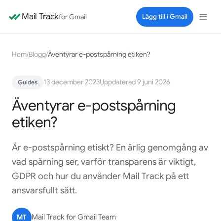
Mail Track
for Gmail
Lägg till i Gmail
Hem
/
Blogg
/
Äventyrar e-postspårning etiken?
13 december 2023
Uppdaterad 9 juni 2026
Guides
Äventyrar e-postspårning
etiken?
Är e-postspårning etiskt? En ärlig genomgång av
vad spårning ser, varför transparens är viktigt,
GDPR och hur du använder Mail Track på ett
ansvarsfullt sätt.
MT
Mail Track for Gmail Team