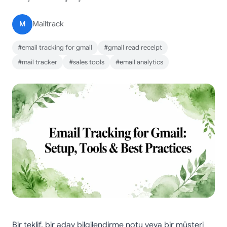
M
Mailtrack
#email tracking for gmail
#gmail read receipt
#mail tracker
#sales tools
#email analytics
Bir teklif, bir aday bilgilendirme notu veya bir müşteri