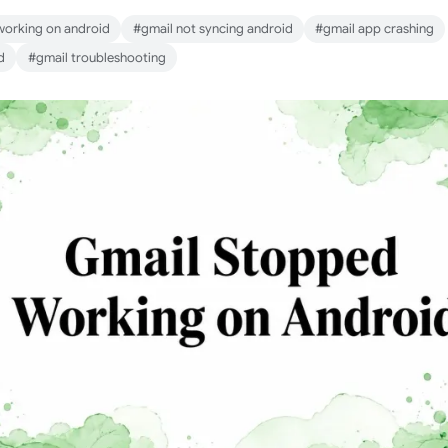
working on android
#gmail not syncing android
#gmail app crashing
d
#gmail troubleshooting