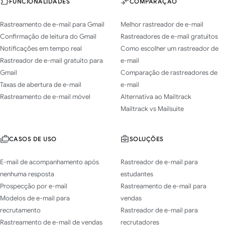
FUNCIONALIDADES
COMPARAÇÃO
Rastreamento de e-mail para Gmail
Melhor rastreador de e-mail
Confirmação de leitura do Gmail
Rastreadores de e-mail gratuitos
Notificações em tempo real
Como escolher um rastreador de
Rastreador de e-mail gratuito para
e-mail
Gmail
Comparação de rastreadores de
Taxas de abertura de e-mail
e-mail
Rastreamento de e-mail móvel
Alternativa ao Mailtrack
Mailtrack vs Mailsuite
CASOS DE USO
SOLUÇÕES
E-mail de acompanhamento após
Rastreador de e-mail para
nenhuma resposta
estudantes
Prospecção por e-mail
Rastreamento de e-mail para
Modelos de e-mail para
vendas
recrutamento
Rastreador de e-mail para
Rastreamento de e-mail de vendas
recrutadores