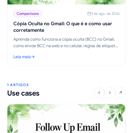
Comparisons
3 de ago. de 2026
Cópia Oculta no Gmail: O que é e como usar
corretamente
Aprenda como funciona a cópia oculta (BCC) no Gmail,
como enviar BCC na web e no celular, regras de etiqueta,
compensações de privacidade e melhores práticas para
Leia mais
fluxos de trabalho de divulgação.
: Cópia Oculta no Gmail: O que é e como usar corretamente
1 ARTIGOS
Use cases