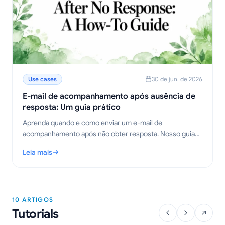
Use cases
30 de jun. de 2026
E-mail de acompanhamento após ausência de
resposta: Um guia prático
Aprenda quando e como enviar um e-mail de
acompanhamento após não obter resposta. Nosso guia
oferece modelos comprovados, estratégias de tempo e
Leia mais
dicas para obter respostas.
: E-mail de acompanhamento após ausência de resposta: Um g
10 ARTIGOS
Tutorials