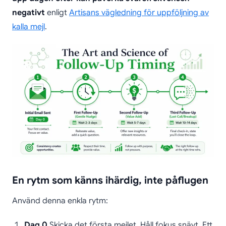
negativt
enligt
Artisans vägledning för uppföljning av
kalla mejl
.
En rytm som känns ihärdig, inte påflugen
Använd denna enkla rytm:
Dag 0
Skicka det första mejlet. Håll fokus snävt. Ett