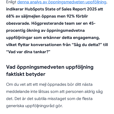
Enligt
denna analys av öppningsmedveten uppföljning
,
indikerar HubSpots State of Sales Report 2025 att
68% av säljmejlen öppnas men 92% förblir
obesvarade. Högpresterande team ser en 45-
procentig ökning av öppningsmedvetna
uppföljningar som erkänner detta engagemang,
vilket flyttar konversationen från “Såg du detta?” till
“Vad var dina tankar?”
Vad öppningsmedveten uppföljning
faktiskt betyder
Om du vet att ett mejl öppnades bör ditt nästa
meddelande inte låtsas som att personen aldrig såg
det. Det är det subtila misstaget som de flesta
generiska uppföljningsråd gör.