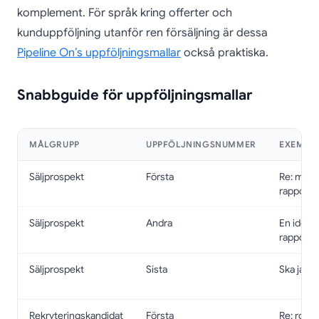
komplement. För språk kring offerter och
kunduppföljning utanför ren försäljning är dessa
Pipeline On’s uppföljningsmallar
också praktiska.
Snabbguide för uppföljningsmallar
MÅLGRUPP
UPPFÖLJNINGSNUMMER
EXEMPE
Säljprospekt
Första
Re: mins
rapporte
Säljprospekt
Andra
En idé för
rapporte
Säljprospekt
Sista
Ska jag a
Rekryteringskandidat
Första
Re: roll 