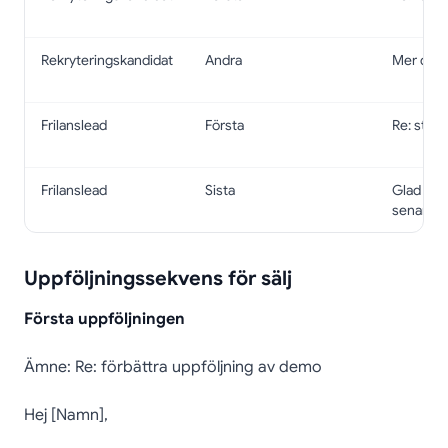
Rekryteringskandidat
Andra
Mer detal
Frilanslead
Första
Re: stöd
Frilanslead
Sista
Glad att
senare
Uppföljningssekvens för sälj
Första uppföljningen
Ämne: Re: förbättra uppföljning av demo
Hej [Namn],