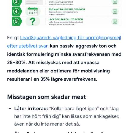
Enligt
LeadSquareds vägledning för uppföljningsmejl
efter uteblivet svar
,
kan passiv-aggressiv ton och
identisk formulering minska svarsfrekvensen med
25–30%. Att misslyckas med att anpassa
meddelanden eller optimera för mobilvisning
resulterar i en 35% lägre svarsfrekvens.
Misstagen som skadar mest
Låter irriterad:
“Kollar bara läget igen” och “Jag
har inte hört från dig” kan läsas som anklagelser,
även när du inte menar det så.