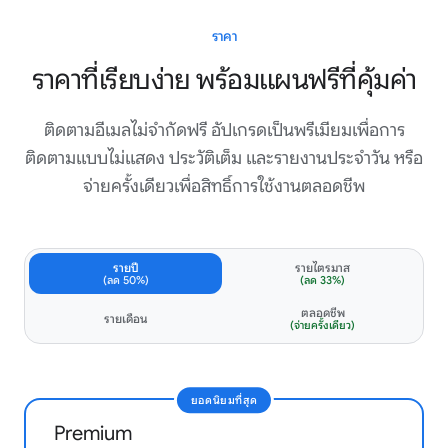
บริการเยี่ยมมาก ใช้งานง่ายและเชื่อมต่อง่าย แล้วทีมบริการลูกค้าก็
สุดยอดจริง ๆ! ฉันตั้งค่าบัญชีผิดพลาด พวกเขาตอบกลับอีเมลทุก
ราคา
ฉบับของฉันเร็วมากและแก้ปัญหาให้ทั้งหมด แค่ไม่กี่นาทีทุกอย่างก็
ราคาที่เรียบง่าย พร้อมแผนฟรีที่คุ้มค่า
เรียบร้อยและฉันก็เริ่มใช้งานได้เลย แนะนำสุด ๆ ในทุกด้าน!!
Elle Martin
ติดตามอีเมลไม่จำกัดฟรี อัปเกรดเป็นพรีเมียมเพื่อการ
Google Workspace Marketplace
ติดตามแบบไม่แสดง ประวัติเต็ม และรายงานประจำวัน หรือ
จ่ายครั้งเดียวเพื่อสิทธิ์การใช้งานตลอดชีพ
Mailtrack เป็นส่วนขยาย Gmail ที่มีประโยชน์ ช่วยให้คุณรู้ว่าอีเมล
ถูกเปิดอ่านเมื่อไหร่ ติดตั้งง่าย ใช้งานง่าย และทำงานได้ลื่นไหล
รายปี
รายไตรมาส
ภายใน Gmail การแจ้งเตือนแบบเรียลไทม์และเครื่องหมายติดตาม
(ลด 50%)
(ลด 33%)
มีประโยชน์มากสำหรับการทำงานและการติดตามต่อ
ตลอดชีพ
รายเดือน
(จ่ายครั้งเดียว)
MetroCity Tiles Pvt. Ltd.
Google Workspace Marketplace
ยอดนิยมที่สุด
Premium