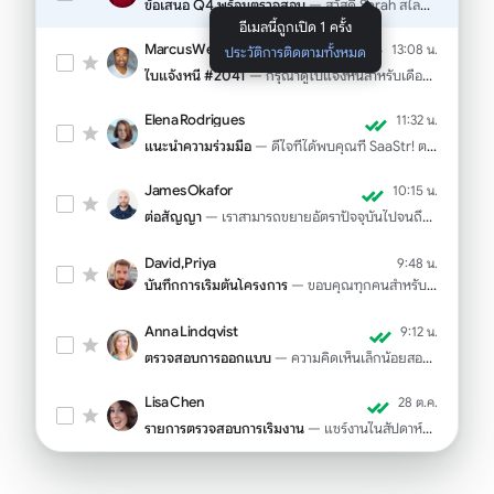
ข้อเสนอ Q4 พร้อมตรวจสอบ
— สวัสดี Sarah สไลด์เด็คเสร็จแล้ว ราคาอยู่ในสไลด์ 12...
อีเมลนี้ถูกเปิด 1 ครั้ง
Marcus Webb
13:08 น.
ประวัติการติดตามทั้งหมด
ใบแจ้งหนี้ #2041
— กรุณาดูใบแจ้งหนี้สำหรับเดือนตุลาคมที่แนบมา...
Elena Rodrigues
11:32 น.
แนะนำความร่วมมือ
— ดีใจที่ได้พบคุณที่ SaaStr! ตามที่สัญญาไว้...
James Okafor
10:15 น.
ต่อสัญญา
— เราสามารถขยายอัตราปัจจุบันไปจนถึงไตรมาสที่ 1...
David, Priya
9:48 น.
บันทึกการเริ่มต้นโครงการ
— ขอบคุณทุกคนสำหรับการประชุมที่มีประสิทธิภาพเมื่อวานนี้...
Anna Lindqvist
9:12 น.
ตรวจสอบการออกแบบ
— ความคิดเห็นเล็กน้อยสองข้อเกี่ยวกับระยะห่างและข้อความ CTA...
Lisa Chen
28 ต.ค.
รายการตรวจสอบการเริ่มงาน
— แชร์งานในสัปดาห์แรกสำหรับพนักงานใหม่ของคุณ...