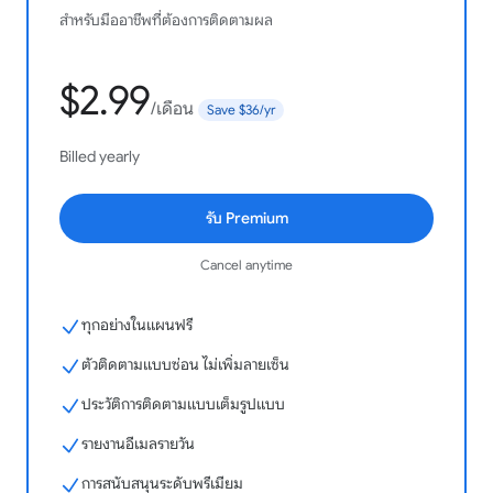
แอปเยี่ยมมาก! ฉันใช้แอปนี้มาได้สัปดาห์หนึ่งแล้ว มันมีประโยชน์
สำหรับมืออาชีพที่ต้องการติดตามผล
มากในการติดตามอีเมลใน Gmail ช่วยให้ฉันรู้ว่าอีเมลถูกเปิดอ่าน
เมื่อไหร่ ทำให้การติดตามต่อง่ายขึ้นมาก หน้าจอใช้งานเรียบง่ายและ
ไม่ซับซ้อน แล้วการแจ้งเตือนก็ทันเวลา เป็นเครื่องมือที่มีประโยชน์
$
2.99
มากสำหรับการสื่อสารในงาน
/เดือน
Save $36/yr
Nirmala Yadav
Google Workspace Marketplace
Billed yearly
รับ Premium
ใช้ง่ายและได้ผลดีในการดูผลลัพธ์ของคุณ การเชื่อมต่อกับ Gmail
Cancel anytime
นั้นยอดเยี่ยมมาก
ทุกอย่างในแผนฟรี
Samantha Bonine
Google Workspace Marketplace
ตัวติดตามแบบซ่อน ไม่เพิ่มลายเซ็น
ประวัติการติดตามแบบเต็มรูปแบบ
รายงานอีเมลรายวัน
ช่วยธุรกิจของฉันได้มากเลย เป็นแอปที่ต้องติดตั้งเสมอ ขอบคุณทีม
งานนะ!
การสนับสนุนระดับพรีเมียม