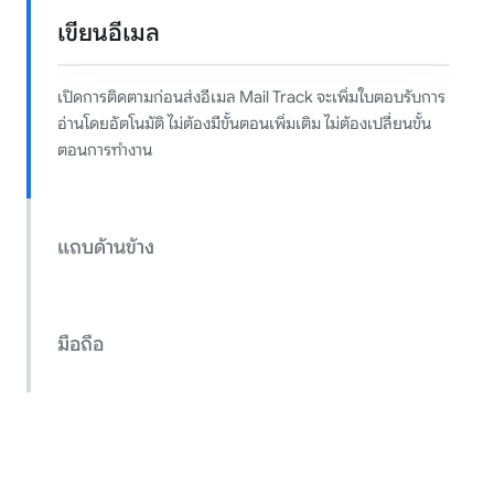
เขียนอีเมล
Gmail
ค้นหาจดหมาย
Q
เปิดการติดตามก่อนส่งอีเมล Mail Track จะเพิ่มใบตอบรับการ
อื่นๆ ทั้งหมด
เขียน
David Kim
บันทึกการซิงค์รายสัปดาห์
— รายการงานจากสแตนด์อัพวันนี้...
เมื่อวาน
บันทึกการซิงค์รายสัปดาห์
จาก David Kim · เมื่อวาน
Priya Sharma
การอนุมัติงบประมาณ
— ฝ่ายการเงินลงนามในตัวเลขที่แก้ไขแล้ว...
28 ต.ค.
อ่านโดยอัตโนมัติ ไม่ต้องมีขั้นตอนเพิ่มเติม ไม่ต้องเปลี่ยนขั้น
กล่องจดหมาย
8,803
รายการงานจากสแตนด์อัพวันนี้แนบมาด้วย โปรดตรวจสอบก่อนวันศุกร์
มีดาว
เลื่อนเวลา
ตอนการทำงาน
ส่งแล้ว
ร่าง
12
เพิ่มเติม
ข้อความใหม่
ถึง: sarah@acmecorp.com
ติดตามผลข้อเสนอของเรา
ตัวติดตามแบบไม่แสดง
สวัสดี Sarah,
แถบด้านข้าง
ตัวติดตามแบบแสดง
แค่ติดตามผลเกี่ยวกับข้อเสนอที่ส่งไปเมื่อสัปดาห์ที่แล้ว ยินดีที่จะโทรคุยสั้นๆ ถ้ามีประโยชน์
ส่ง
มือถือ