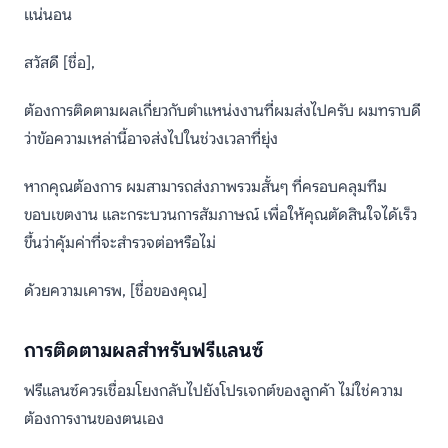
แน่นอน
สวัสดี [ชื่อ],
ต้องการติดตามผลเกี่ยวกับตำแหน่งงานที่ผมส่งไปครับ ผมทราบดี
ว่าข้อความเหล่านี้อาจส่งไปในช่วงเวลาที่ยุ่ง
หากคุณต้องการ ผมสามารถส่งภาพรวมสั้นๆ ที่ครอบคลุมทีม
ขอบเขตงาน และกระบวนการสัมภาษณ์ เพื่อให้คุณตัดสินใจได้เร็ว
ขึ้นว่าคุ้มค่าที่จะสำรวจต่อหรือไม่
ด้วยความเคารพ, [ชื่อของคุณ]
การติดตามผลสำหรับฟรีแลนซ์
ฟรีแลนซ์ควรเชื่อมโยงกลับไปยังโปรเจกต์ของลูกค้า ไม่ใช่ความ
ต้องการงานของตนเอง