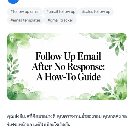
#follow up email
#email follow up
#sales follow up
#email templates
#gmail tracker
คุณส่งอีเมลที่คิดมาอย่างดี คุณตรวจทานซ้ำสองรอบ คุณกดส่ง รอ
รีเฟรชหน้าจอ แต่ก็ไม่มีอะไรเกิดขึ้น