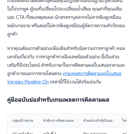
เทมเพลตจะได้ผลดีที่สุดเมื่อคุณปฏิบัติกับมันในฐานะจุดเริ่มต้น
ไม่ใช่บทพูด ผู้ชมที่เปลี่ยนไปจะเปลี่ยนน้ำเสียง คุณค่าที่คุณเพิ่ม
และ CTA ที่สมเหตุสมผล นักสรรหาบุคลากรไม่ควรฟังดูเหมือน
พนักงานขาย ฟรีแลนซ์ไม่ควรฟังดูเหมือนผู้จัดการความสำเร็จของ
ลูกค้า
หากคุณต้องการตัวอย่างเพิ่มเติมสำหรับข้อความการหาลูกค้า คอล
เลกชันเกี่ยวกับ การหาลูกค้าทางอีเมลพร้อมตัวอย่าง นี้เป็นส่วน
เสริมที่มีประโยชน์ สำหรับภาษาในการติดตามผลใบเสนอราคาและ
ลูกค้าภายนอกการขายโดยตรง
เทมเพลตการติดตามผลใบเสนอ
ราคาของ Pipeline On
เหล่านี้ก็ใช้งานได้จริงเช่นกัน
คู่มือฉบับย่อสำหรับเทมเพลตการติดตามผล
กลุ่มเป้าหมาย
ลำดับการติดตามผล
ตัวอย่างหัวข้ออีเมล
โฟกัสห
ผู้มุ่งหวังด้าน
ฉบับที่ 1
Re: การลดการ
การเตื