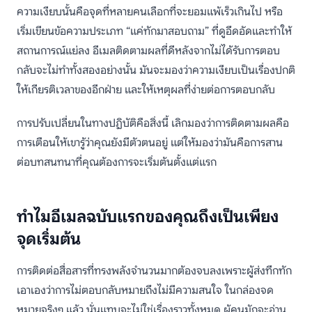
ความเงียบนั้นคือจุดที่หลายคนเลือกที่จะยอมแพ้เร็วเกินไป หรือ
เริ่มเขียนข้อความประเภท “แค่ทักมาสอบถาม” ที่ดูอึดอัดและทำให้
สถานการณ์แย่ลง อีเมลติดตามผลที่ดีหลังจากไม่ได้รับการตอบ
กลับจะไม่ทำทั้งสองอย่างนั้น มันจะมองว่าความเงียบเป็นเรื่องปกติ
ให้เกียรติเวลาของอีกฝ่าย และให้เหตุผลที่ง่ายต่อการตอบกลับ
การปรับเปลี่ยนในทางปฏิบัติคือสิ่งนี้ เลิกมองว่าการติดตามผลคือ
การเตือนให้เขารู้ว่าคุณยังมีตัวตนอยู่ แต่ให้มองว่ามันคือการสาน
ต่อบทสนทนาที่คุณต้องการจะเริ่มต้นตั้งแต่แรก
ทำไมอีเมลฉบับแรกของคุณถึงเป็นเพียง
จุดเริ่มต้น
การติดต่อสื่อสารที่ทรงพลังจำนวนมากต้องจบลงเพราะผู้ส่งทึกทัก
เอาเองว่าการไม่ตอบกลับหมายถึงไม่มีความสนใจ ในกล่องจด
หมายจริงๆ แล้ว นั่นแทบจะไม่ใช่เรื่องราวทั้งหมด ผู้คนมักจะอ่าน