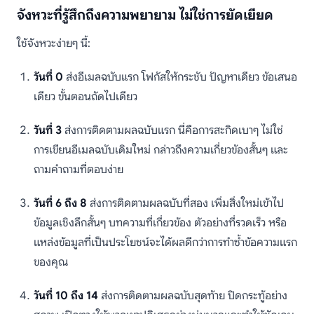
จังหวะที่รู้สึกถึงความพยายาม ไม่ใช่การยัดเยียด
ใช้จังหวะง่ายๆ นี้:
วันที่ 0
ส่งอีเมลฉบับแรก โฟกัสให้กระชับ ปัญหาเดียว ข้อเสนอ
เดียว ขั้นตอนถัดไปเดียว
วันที่ 3
ส่งการติดตามผลฉบับแรก นี่คือการสะกิดเบาๆ ไม่ใช่
การเขียนอีเมลฉบับเดิมใหม่ กล่าวถึงความเกี่ยวข้องสั้นๆ และ
ถามคำถามที่ตอบง่าย
วันที่ 6 ถึง 8
ส่งการติดตามผลฉบับที่สอง เพิ่มสิ่งใหม่เข้าไป
ข้อมูลเชิงลึกสั้นๆ บทความที่เกี่ยวข้อง ตัวอย่างที่รวดเร็ว หรือ
แหล่งข้อมูลที่เป็นประโยชน์จะได้ผลดีกว่าการทำซ้ำข้อความแรก
ของคุณ
วันที่ 10 ถึง 14
ส่งการติดตามผลฉบับสุดท้าย ปิดกระทู้อย่าง