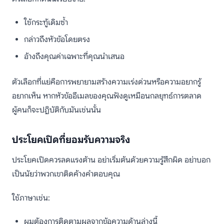
ใช้กระทู้เดิมซ้ำ
กล่าวถึงหัวข้อโดยตรง
อ้างถึงคุณค่าเฉพาะที่คุณนำเสนอ
ตัวเลือกที่แย่คือการพยายามสร้างความเร่งด่วนหรือความอยากรู้
อยากเห็น หากหัวข้ออีเมลของคุณฟังดูเหมือนกลยุทธ์การตลาด
ผู้คนก็จะปฏิบัติกับมันเช่นนั้น
ประโยคเปิดที่ยอมรับความจริง
ประโยคเปิดควรลดแรงต้าน อย่าเริ่มต้นด้วยความรู้สึกผิด อย่าบอก
เป็นนัยว่าพวกเขาติดค้างคำตอบคุณ
ใช้ภาษาเช่น:
ผมต้องการติดตามผลจากข้อความด้านล่างนี้