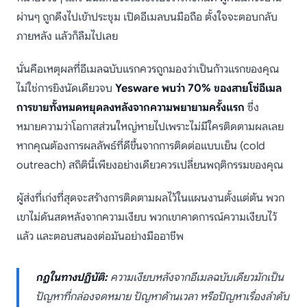
ผ่านๆ ถูกดึงไปเข้าประชุม เปิดอีเมลบนมือถือ ตั้งใจจะตอบกลับ
ภายหลัง แล้วก็ลืมไปเลย
นั่นคือเหตุผลที่อีเมลฉบับแรกควรถูกมองว่าเป็นก้าวแรกของคุณ
ไม่ใช่การยิงนัดเดียวจบ
Yesware พบว่า 70% ของสายโซ่อีเมล
การขายทั้งหมดหยุดลงหลังจากความพยายามครั้งแรก
ซึ่ง
หมายความว่าโอกาสส่วนใหญ่หายไปเพราะไม่มีใครติดตามผลเลย
หากคุณต้องการผลลัพธ์ที่ดีขึ้นจากการติดต่อแบบเย็น (cold
outreach) สถิตินี้เพียงอย่างเดียวควรเปลี่ยนพฤติกรรมของคุณ
ผู้ส่งที่เก่งที่สุดจะสร้างการติดตามผลไว้ในแผนงานตั้งแต่ต้น พวก
เขาไม่ด้นสดหลังจากความเงียบ พวกเขาคาดการณ์ความเงียบไว้
แล้ว และตอบสนองต่อมันอย่างมืออาชีพ
กฎในทางปฏิบัติ:
ความเงียบหลังจากอีเมลฉบับเดียวมักเป็น
ปัญหาที่กล่องจดหมาย ปัญหาด้านเวลา หรือปัญหาเรื่องลำดับ