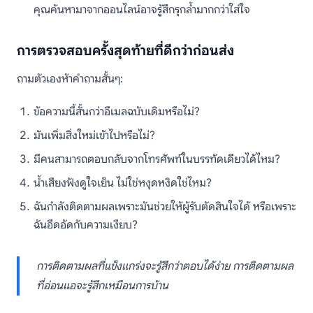
คุณค้นหามาจากออนไลน์อาจรู้สึกรุกล้ำมากกว่าใส่ใจ
การตรวจสอบครั้งสุดท้ายที่ดีกว่าก่อนส่ง
ถามตัวเองห้าคำถามสั้นๆ:
ข้อความนี้สั้นกว่าอีเมลฉบับเดิมหรือไม่?
มันเพิ่มสิ่งใหม่เข้าไปหรือไม่?
มีคนสามารถตอบกลับจากโทรศัพท์ในบรรทัดเดียวได้ไหม?
น้ำเสียงฟังดูใจเย็น ไม่ใช่หงุดหงิดใช่ไหม?
ฉันกำลังติดตามผลเพราะมันช่วยให้ผู้รับตัดสินใจได้ หรือเพราะ
ฉันอึดอัดกับความเงียบ?
การติดตามผลที่แข็งแกร่งจะรู้สึกว่าตอบได้ง่าย การติดตามผล
ที่อ่อนแอจะรู้สึกเหมือนการบ้าน