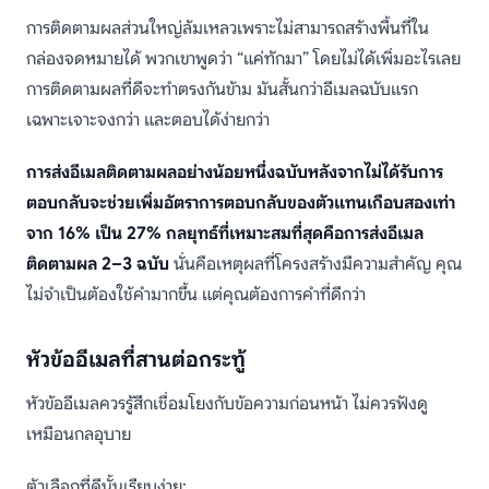
การติดตามผลส่วนใหญ่ล้มเหลวเพราะไม่สามารถสร้างพื้นที่ใน
กล่องจดหมายได้ พวกเขาพูดว่า “แค่ทักมา” โดยไม่ได้เพิ่มอะไรเลย
การติดตามผลที่ดีจะทำตรงกันข้าม มันสั้นกว่าอีเมลฉบับแรก
เฉพาะเจาะจงกว่า และตอบได้ง่ายกว่า
การส่งอีเมลติดตามผลอย่างน้อยหนึ่งฉบับหลังจากไม่ได้รับการ
ตอบกลับจะช่วยเพิ่มอัตราการตอบกลับของตัวแทนเกือบสองเท่า
จาก 16% เป็น 27% กลยุทธ์ที่เหมาะสมที่สุดคือการส่งอีเมล
ติดตามผล 2–3 ฉบับ
นั่นคือเหตุผลที่โครงสร้างมีความสำคัญ คุณ
ไม่จำเป็นต้องใช้คำมากขึ้น แต่คุณต้องการคำที่ดีกว่า
หัวข้ออีเมลที่สานต่อกระทู้
หัวข้ออีเมลควรรู้สึกเชื่อมโยงกับข้อความก่อนหน้า ไม่ควรฟังดู
เหมือนกลอุบาย
ตัวเลือกที่ดีนั้นเรียบง่าย: