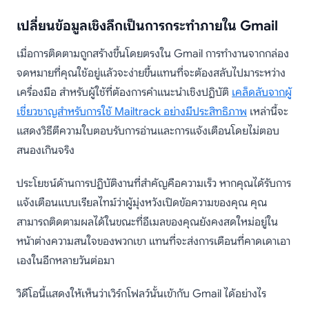
เปลี่ยนข้อมูลเชิงลึกเป็นการกระทำภายใน Gmail
เมื่อการติดตามถูกสร้างขึ้นโดยตรงใน Gmail การทำงานจากกล่อง
จดหมายที่คุณใช้อยู่แล้วจะง่ายขึ้นแทนที่จะต้องสลับไปมาระหว่าง
เครื่องมือ สำหรับผู้ใช้ที่ต้องการคำแนะนำเชิงปฏิบัติ
เคล็ดลับจากผู้
เชี่ยวชาญสำหรับการใช้ Mailtrack อย่างมีประสิทธิภาพ
เหล่านี้จะ
แสดงวิธีตีความใบตอบรับการอ่านและการแจ้งเตือนโดยไม่ตอบ
สนองเกินจริง
ประโยชน์ด้านการปฏิบัติงานที่สำคัญคือความเร็ว หากคุณได้รับการ
แจ้งเตือนแบบเรียลไทม์ว่าผู้มุ่งหวังเปิดข้อความของคุณ คุณ
สามารถติดตามผลได้ในขณะที่อีเมลของคุณยังคงสดใหม่อยู่ใน
หน้าต่างความสนใจของพวกเขา แทนที่จะส่งการเตือนที่คาดเดาเอา
เองในอีกหลายวันต่อมา
วิดีโอนี้แสดงให้เห็นว่าเวิร์กโฟลว์นั้นเข้ากับ Gmail ได้อย่างไร