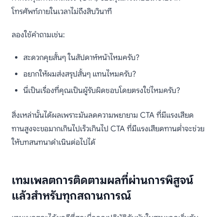
โทรศัพท์ภายในเวลาไม่ถึงสิบวินาที
ลองใช้คำถามเช่น:
สะดวกคุยสั้นๆ ในสัปดาห์หน้าไหมครับ?
อยากให้ผมส่งสรุปสั้นๆ แทนไหมครับ?
นี่เป็นเรื่องที่คุณเป็นผู้รับผิดชอบโดยตรงใช่ไหมครับ?
สิ่งเหล่านั้นได้ผลเพราะมันลดความพยายาม CTA ที่มีแรงเสียด
ทานสูงจะขอมากเกินไปเร็วเกินไป CTA ที่มีแรงเสียดทานต่ำจะช่วย
ให้บทสนทนาดำเนินต่อไปได้
เทมเพลตการติดตามผลที่ผ่านการพิสูจน์
แล้วสำหรับทุกสถานการณ์