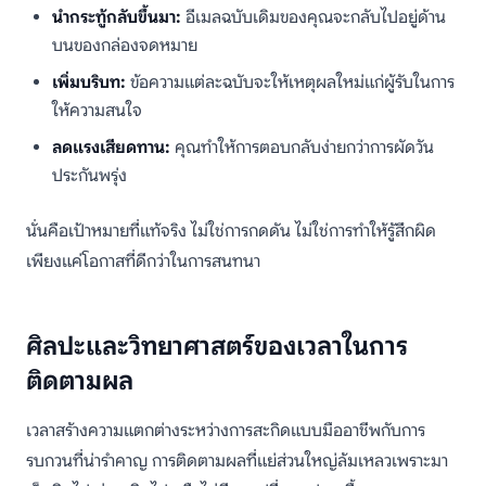
นำกระทู้กลับขึ้นมา:
อีเมลฉบับเดิมของคุณจะกลับไปอยู่ด้าน
บนของกล่องจดหมาย
เพิ่มบริบท:
ข้อความแต่ละฉบับจะให้เหตุผลใหม่แก่ผู้รับในการ
ให้ความสนใจ
ลดแรงเสียดทาน:
คุณทำให้การตอบกลับง่ายกว่าการผัดวัน
ประกันพรุ่ง
นั่นคือเป้าหมายที่แท้จริง ไม่ใช่การกดดัน ไม่ใช่การทำให้รู้สึกผิด
เพียงแค่โอกาสที่ดีกว่าในการสนทนา
ศิลปะและวิทยาศาสตร์ของเวลาในการ
ติดตามผล
เวลาสร้างความแตกต่างระหว่างการสะกิดแบบมืออาชีพกับการ
รบกวนที่น่ารำคาญ การติดตามผลที่แย่ส่วนใหญ่ล้มเหลวเพราะมา