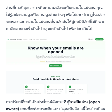
ส่วนที่ยากที่สุดของการติดตามผลมักจะเป็นความไม่แน่นอน คุณ
ไม่รู้ว่าข้อความถูกเปิดอ่าน ถูกอ่านผ่านๆ หรือไม่เคยปรากฏในกล่อง
จดหมายเลย ความไม่แน่นอนนั้นผลักดันให้ผู้คนมีนิสัยที่ไม่ดี พวก
เขาติดตามผลเร็วเกินไป คลุมเครือเกินไป หรือบ่อยเกินไป
การปรับเปลี่ยนที่เป็นประโยชน์คือการ
รับรู้การเปิดอ่าน (open-
aware)
แทนที่จะส่งการสะกิดแบบ “คุณเห็นอีเมลนี้ไหม” เหมือน