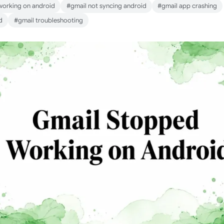
working on android
#gmail not syncing android
#gmail app crashing
d
#gmail troubleshooting