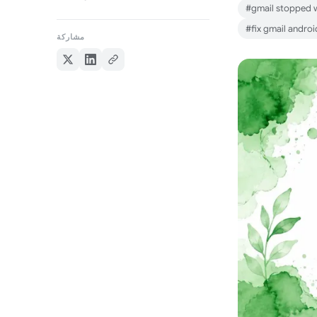
#gmail stopped 
#fix gmail androi
مشاركة