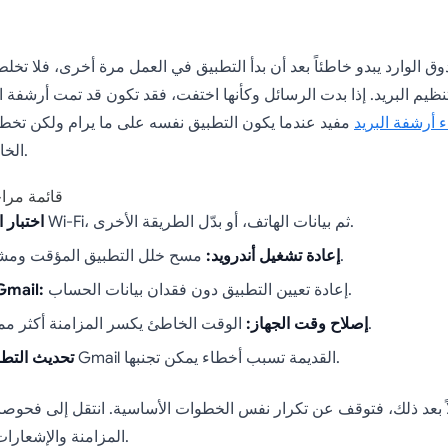
وق الوارد يبدو خاطئاً بعد أن بدأ التطبيق في العمل مرة أخرى، فلا تخل
يم البريد. إذا بدت الرسائل وكأنها اختفت، فقد تكون قد تمت أرشفة ا
ء أرشفة البريد
مفيد عندما يكون التطبيق نفسه على ما يرام ولكن تخط
الخاص بك ليس كذلك.
قائمة مرا
جرب Wi-Fi، ثم بيانات الهاتف، أو بدّل الطريقة الأخرى.
اختبار ا
مسح خلل التطبيق المؤقت ومشاكل المزامنة.
إعادة تشغيل أندرويد:
إعادة تعيين التطبيق دون فقدان بيانات الحساب.
فرض إيقاف mail
الوقت الخاطئ يكسر المزامنة أكثر مما يدرك الناس.
إصلاح وقت الجهاز:
إصدارات Gmail القديمة تسبب أخطاء يمكن تجنبها.
تحديث التطب
المزامنة والإشعارات وأذونات الخلفية.