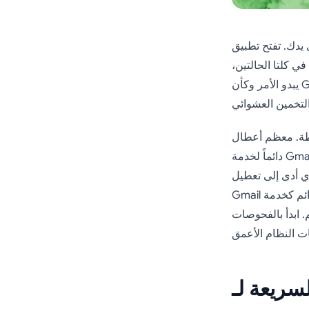
 يتجمد، أو يتعطل، أو يظل ثابتاً رافضاً تحميل رسائل جديدة. ربما
 كلتا الحالتين،
يبدو الأمر وكأن Gmail قد توقف عن العمل على أندرويد، وأنت بحاجة إلى إصلاحه الآن، وليس بعد ساعة
أندرويد هي مشكلات محلية في التطبيق أو الجهاز، وليست توقفاً
دائماً لخدمة Gmail. كان أكبر اضطراب تاريخي هو انقطاع خدمات Google لمدة ست ساعات تقريباً في
أدى إلى تعطيل Gmail وخدمات Google الأخرى في جميع أنحاء العالم، ولكن
 ابدأ بالفحوصات