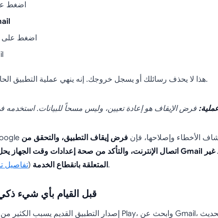
اضغط ع
ail
اضغط على
أع
هذا لا يحذف رسائلك أو يسجل خروجك. إنه ينهي عملية التطبيق الحالية ويبدأ من جديد.
ملية:
G الخاصة باستكشاف الأخطاء وإصلاحها، فإن
فرض إيقاف التطبيق، والتحقق من
).
المتعلقة بانقطاع الخدمة
(
تفاصيل تم
حدّث Gmail قبل القيام بأي شيء ذكي
إصدار التطبيق القديم يسبب الكثير من الهراء. افتح متجر Play، وابحث 