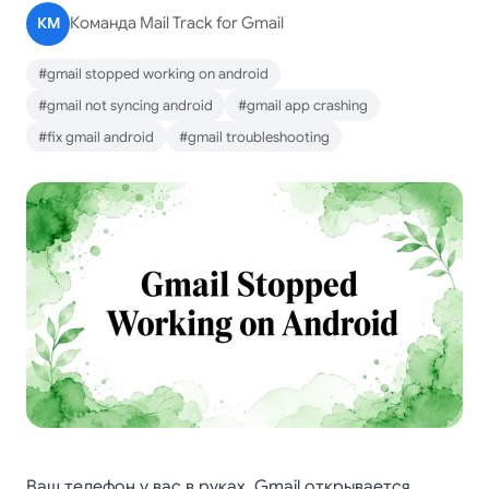
КM
Команда Mail Track for Gmail
#gmail stopped working on android
#gmail not syncing android
#gmail app crashing
#fix gmail android
#gmail troubleshooting
Ваш телефон у вас в руках. Gmail открывается,