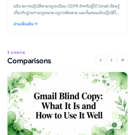
อธิบายการปฏิบัติตามกฎระเบียบ GDPR สำหรับผู้ใช้ Gmail เรียนรู้
เกี่ยวกับฐานทางกฎหมาย กฎการติดตาม และขั้นตอนเชิงปฏิบัติใน
การส่งอีเมลที่มีการติดตามอย่างถูกต้องในปี 2026
อ่านเพิ่มเติม
: การปฏิบัติตามกฎระเบียบ GDPR สำหรับอีเมลใน Gmail: คู่มือเชิงปฏิบัติ
3 บทความ
Comparisons