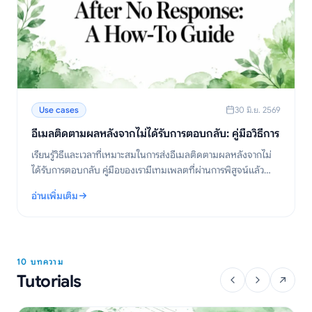
Use cases
30 มิ.ย. 2569
อีเมลติดตามผลหลังจากไม่ได้รับการตอบกลับ: คู่มือวิธีการ
เรียนรู้วิธีและเวลาที่เหมาะสมในการส่งอีเมลติดตามผลหลังจากไม่
ได้รับการตอบกลับ คู่มือของเรามีเทมเพลตที่ผ่านการพิสูจน์แล้ว
กลยุทธ์ด้านเวลา และเคล็ดลับที่จะช่วยให้คุณได้รับคำตอบ
อ่านเพิ่มเติม
: อีเมลติดตามผลหลังจากไม่ได้รับการตอบกลับ: คู่มือวิธีการ
10 บทความ
Tutorials