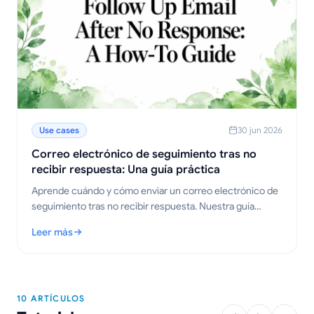
Use cases
30 jun 2026
Correo electrónico de seguimiento tras no
recibir respuesta: Una guía práctica
Aprende cuándo y cómo enviar un correo electrónico de
seguimiento tras no recibir respuesta. Nuestra guía
ofrece plantillas probadas, estrategias de tiempos y
Leer más
consejos para obtener respuestas.
: Correo electrónico de seguimiento tras no recibir respuesta:
10 ARTÍCULOS