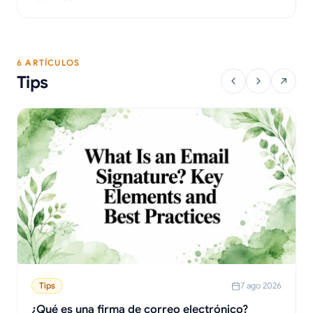
para solucionar problemas.
: Cómo desactivar las alertas de correo electrónico: Una guía
6 ARTÍCULOS
Tips
Tips
7 ago 2026
¿Qué es una firma de correo electrónico?