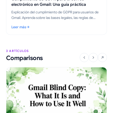
electrónico en Gmail: Una guía práctica
Explicación del cumplimiento de GDPR para usuarios de
Gmail. Aprenda sobre las bases legales, las reglas de
seguimiento y los pasos prácticos para enviar correos
Leer más
electrónicos rastreados correctamente en 2026.
: Cumplimiento de GDPR para el correo electrónico en Gmail: U
3 ARTÍCULOS
Comparisons