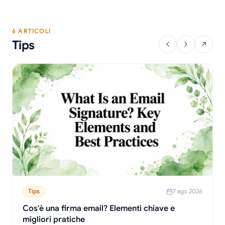
6 ARTICOLI
Tips
Tips
7 ago 2026
Cos'è una firma email? Elementi chiave e
migliori pratiche