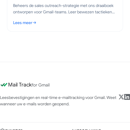
Beheers de sales outreach-strategie met ons draaiboek
ontworpen voor Gmail-teams. Leer bewezen tactieken
om betrokkenheid en conversies te verhogen in 2026.
Lees meer
: Sales Outreach-strategie: Een praktisch draaiboek voor Gmai
Mail Track
for Gmail
Leesbevestigingen en real-time e-mailtracking voor Gmail. Weet
wanneer uw e-mails worden geopend.