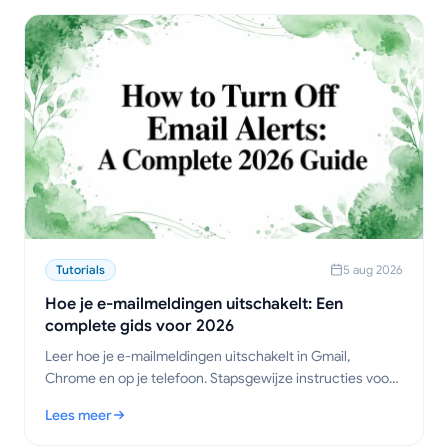
Tutorials
5 aug 2026
Hoe je e-mailmeldingen uitschakelt: Een
complete gids voor 2026
Leer hoe je e-mailmeldingen uitschakelt in Gmail,
Chrome en op je telefoon. Stapsgewijze instructies voor
desktop, mobiel en browser, plus tips voor
Lees meer
probleemoplossing.
: Hoe je e-mailmeldingen uitschakelt: Een complete gids voor 