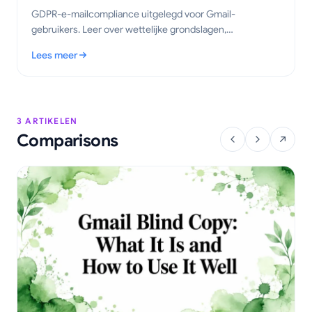
GDPR-e-mailcompliance uitgelegd voor Gmail-
gebruikers. Leer over wettelijke grondslagen,
trackingregels en praktische stappen om in 2026 op de
Lees meer
juiste manier e-mails met tracking te versturen.
: GDPR-e-mailcompliance voor Gmail: Een praktische gids
3 ARTIKELEN
Comparisons