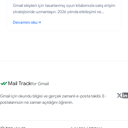
Gmail ekipleri için tasarlanmış oyun kitabımızla satış erişim
stratejisinde uzmanlaşın. 2026 yılında etkileşimi ve
dönüşümleri artırmak için kanıtlanmış taktikleri öğrenin.
Devamını oku
: Satış Erişim Stratejisi: Gmail İçin Pratik Bir Oyun Kitabı
Mail Track
for Gmail
Gmail için okundu bilgisi ve gerçek zamanlı e-posta takibi. E-
postalarınızın ne zaman açıldığını öğrenin.