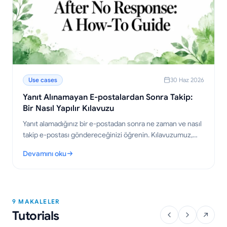
Use cases
30 Haz 2026
Yanıt Alınamayan E-postalardan Sonra Takip:
Bir Nasıl Yapılır Kılavuzu
Yanıt alamadığınız bir e-postadan sonra ne zaman ve nasıl
takip e-postası göndereceğinizi öğrenin. Kılavuzumuz,
yanıt almanızı sağlayacak kanıtlanmış şablonlar,
Devamını oku
zamanlama stratejileri ve ipuçları sunar.
: Yanıt Alınamayan E-postalardan Sonra Takip: Bir Nasıl Yapılır 
9 MAKALELER
Tutorials