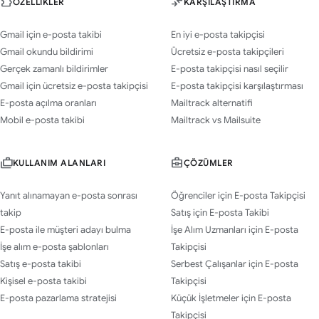
ÖZELLIKLER
KARŞILAŞTIRMA
Gmail için e-posta takibi
En iyi e-posta takipçisi
Gmail okundu bildirimi
Ücretsiz e-posta takipçileri
Gerçek zamanlı bildirimler
E-posta takipçisi nasıl seçilir
Gmail için ücretsiz e-posta takipçisi
E-posta takipçisi karşılaştırması
E-posta açılma oranları
Mailtrack alternatifi
Mobil e-posta takibi
Mailtrack vs Mailsuite
KULLANIM ALANLARI
ÇÖZÜMLER
Yanıt alınamayan e-posta sonrası
Öğrenciler için E-posta Takipçisi
takip
Satış için E-posta Takibi
E-posta ile müşteri adayı bulma
İşe Alım Uzmanları için E-posta
İşe alım e-posta şablonları
Takipçisi
Satış e-posta takibi
Serbest Çalışanlar için E-posta
Kişisel e-posta takibi
Takipçisi
E-posta pazarlama stratejisi
Küçük İşletmeler için E-posta
Takipçisi