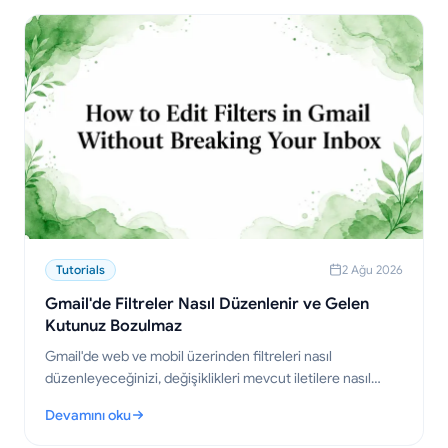
Tutorials
2 Ağu 2026
Gmail'de Filtreler Nasıl Düzenlenir ve Gelen
Kutunuz Bozulmaz
Gmail'de web ve mobil üzerinden filtreleri nasıl
düzenleyeceğinizi, değişiklikleri mevcut iletilere nasıl
uygulayacağınızı, çakışmalardan nasıl kaçınacağınızı ve
Devamını oku
kural setlerini bir profesyonel gibi nasıl yöneteceğinizi
: Gmail'de Filtreler Nasıl Düzenlenir ve Gelen Kutunuz Bozulmaz
öğrenin.