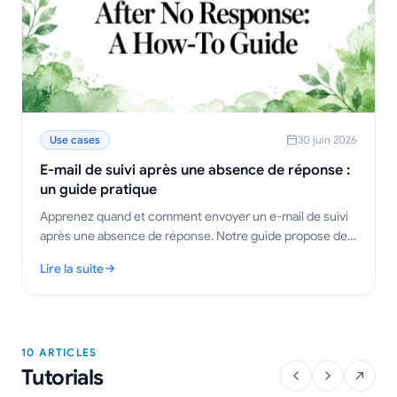
Use cases
30 juin 2026
E-mail de suivi après une absence de réponse :
un guide pratique
Apprenez quand et comment envoyer un e-mail de suivi
après une absence de réponse. Notre guide propose des
modèles éprouvés, des stratégies de timing et des
Lire la suite
conseils pour obtenir des réponses.
: E-mail de suivi après une absence de réponse : un guide prat
10 ARTICLES
Tutorials