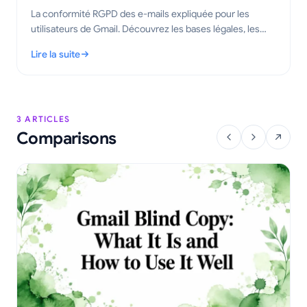
La conformité RGPD des e-mails expliquée pour les
utilisateurs de Gmail. Découvrez les bases légales, les
règles de suivi et les étapes pratiques pour envoyer des
Lire la suite
e-mails suivis en toute conformité en 2026.
: Conformité RGPD des e-mails pour Gmail : un guide pratique
3 ARTICLES
Comparisons