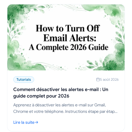
Tutorials
5 août 2026
Comment désactiver les alertes e-mail : Un
guide complet pour 2026
Apprenez à désactiver les alertes e-mail sur Gmail,
Chrome et votre téléphone. Instructions étape par étape
pour ordinateur, mobile et navigateur, ainsi que des
Lire la suite
conseils de dépannage.
: Comment désactiver les alertes e-mail : Un guide complet po