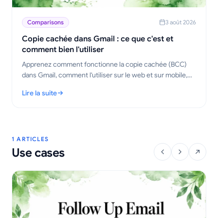
Comparisons
3 août 2026
Copie cachée dans Gmail : ce que c'est et
comment bien l'utiliser
Apprenez comment fonctionne la copie cachée (BCC)
dans Gmail, comment l'utiliser sur le web et sur mobile,
les règles de courtoisie, les compromis en matière de
Lire la suite
confidentialité et les meilleures pratiques pour vos flux
: Copie cachée dans Gmail : ce que c'est et comment bien l'utili
de travail.
1 ARTICLES
Use cases