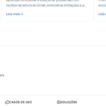
Aprenda como ativar e solucionar problemas com
Pron
recibos de leitura do Gmail, entenda as limitações e a
exclu
privacidade, e explore alternativas como o Mail Tracker
usand
Leia mais
Leia
for Gmail.
Recu
para o Gmail
: Recibos de leitura do Gmail explicados e guia de configuração
: Exc
ara
CASOS DE USO
SOLUÇÕES