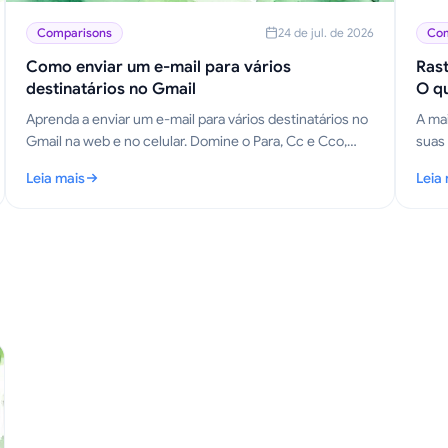
Comparisons
24 de jul. de 2026
Com
Como enviar um e-mail para vários
Rast
destinatários no Gmail
O qu
Aprenda a enviar um e-mail para vários destinatários no
A mai
Gmail na web e no celular. Domine o Para, Cc e Cco,
suas 
personalize em escala e rastreie aberturas.
o que
Leia mais
Leia
Mail 
nte
: Como enviar um e-mail para vários destinatários no Gmail
: Ras