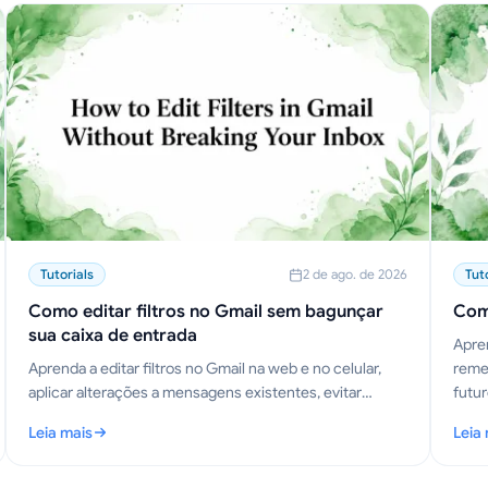
Tutorials
2 de ago. de 2026
Tut
Como editar filtros no Gmail sem bagunçar
Com
sua caixa de entrada
Apre
Aprenda a editar filtros no Gmail na web e no celular,
remet
aplicar alterações a mensagens existentes, evitar
futur
conflitos e gerenciar conjuntos de regras como um
sua c
Leia mais
Leia
profissional.
ara 2026
: Como editar filtros no Gmail sem bagunçar sua caixa de entrada
: Co