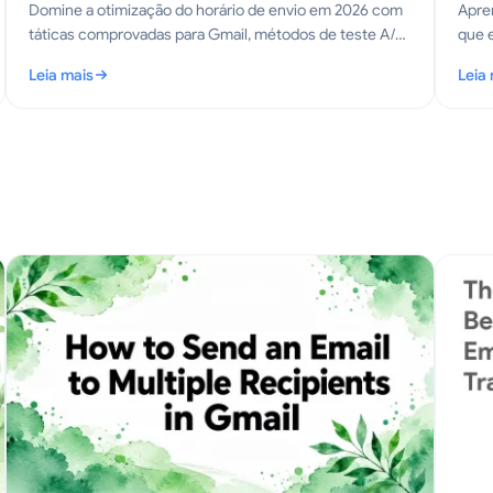
Domine a otimização do horário de envio em 2026 com
Apre
táticas comprovadas para Gmail, métodos de teste A/B
que 
e estratégias de temporização por IA que aumentam
regis
Leia mais
Leia
aberturas, respostas e receita.
guia prático
: Otimização do Horário de Envio: O Guia do Gmail para 2026
: Do