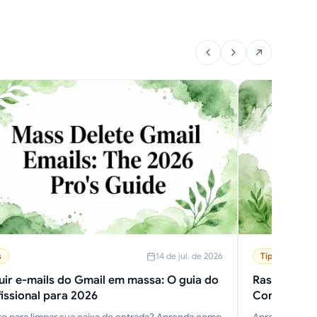
s
14 de jul. de 2026
Tips
uir e-mails do Gmail em massa: O guia do
Rastreament
issional para 2026
Configuraçã
Práticas