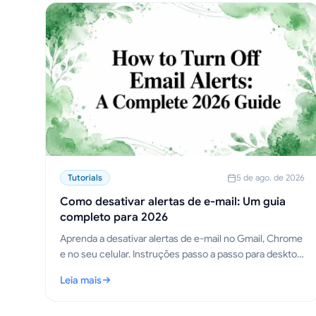
Tutorials
5 de ago. de 2026
Como desativar alertas de e-mail: Um guia
completo para 2026
Aprenda a desativar alertas de e-mail no Gmail, Chrome
e no seu celular. Instruções passo a passo para desktop,
dispositivos móveis e navegador, além de dicas de
Leia mais
solução de problemas.
: Como desativar alertas de e-mail: Um guia completo p