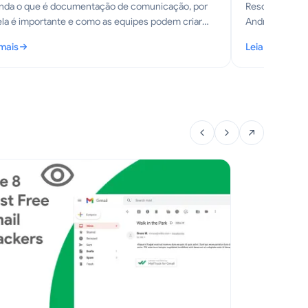
nda o que é documentação de comunicação, por
Resolva proble
ela é importante e como as equipes podem criar
Android de uma
tros precisos de e-mails, reuniões e decisões.
de 2026 cobre 
 mais
Leia mais
solução de pr
cumentação de Comunicação: Um Guia Prático para Equipes
: Notificaçõe