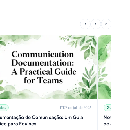
des
27 de jul. de 2026
Guides
umentação de Comunicação: Um Guia
Notificaçõe
ico para Equipes
de Solução