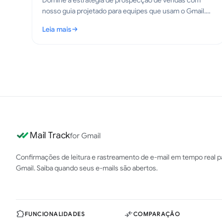
Domine a estratégia de prospecção de vendas com
nosso guia projetado para equipes que usam o Gmail.
Aprenda táticas comprovadas para aumentar o
Leia mais
engajamento e as conversões em 2026.
: Estratégia de Prospecção de Vendas: Um Guia Prático 
Mail Track
for Gmail
Confirmações de leitura e rastreamento de e-mail em tempo real p
Gmail. Saiba quando seus e-mails são abertos.
FUNCIONALIDADES
COMPARAÇÃO