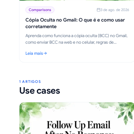
Comparisons
3 de ago. de 2026
Cópia Oculta no Gmail: O que é e como usar
corretamente
Aprenda como funciona a cópia oculta (BCC) no Gmail,
como enviar BCC na web e no celular, regras de
etiqueta, compensações de privacidade e melhores
Leia mais
práticas para fluxos de trabalho de divulgação.
: Cópia Oculta no Gmail: O que é e como usar corretame
1 ARTIGOS
Use cases