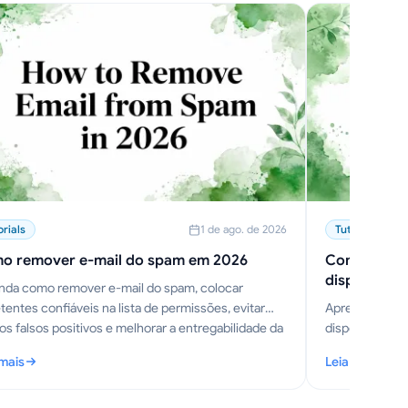
orials
1 de ago. de 2026
Tutorials
o remover e-mail do spam em 2026
Como enviar
dispositivo
nda como remover e-mail do spam, colocar
entes confiáveis na lista de permissões, evitar
Aprenda a envi
os falsos positivos e melhorar a entregabilidade da
dispositivos m
aixa de entrada.
TLS, Modo Con
 mais
Leia mais
criptografados
mo remover e-mail do spam em 2026
: Como enviar