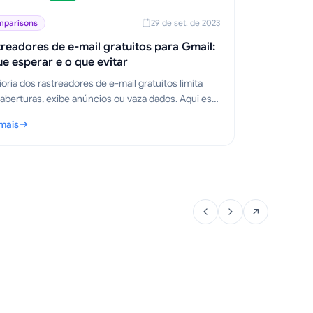
parisons
29 de set. de 2023
readores de e-mail gratuitos para Gmail:
e esperar e o que evitar
oria dos rastreadores de e-mail gratuitos limita
aberturas, exibe anúncios ou vaza dados. Aqui está
 um bom rastreador gratuito oferece e por que o
 mais
Track for Gmail continua gratuito.
treadores de e-mail gratuitos para Gmail: O que esperar e o que evit