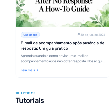
Use cases
30 de jun. de 2026
E-mail de acompanhamento após ausência de
resposta: Um guia prático
Aprenda quando e como enviar um e-mail de
acompanhamento após não obter resposta. Nosso guia
oferece modelos comprovados, estratégias de tempo e
Leia mais
dicas para obter respostas.
: E-mail de acompanhamento após ausência de resposta
10 ARTIGOS
Tutorials