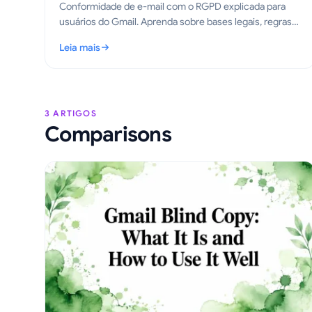
Conformidade de e-mail com o RGPD explicada para
usuários do Gmail. Aprenda sobre bases legais, regras
de rastreamento e passos práticos para enviar e-mails
Leia mais
rastreados da maneira correta em 2026.
: Conformidade de e-mail com o RGPD para o Gmail: Um 
3 ARTIGOS
Comparisons