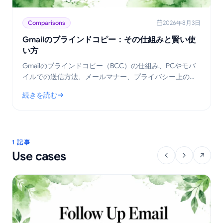
Comparisons
2026年8月3日
Gmailのブラインドコピー：その仕組みと賢い使
い方
Gmailのブラインドコピー（BCC）の仕組み、PCやモバ
イルでの送信方法、メールマナー、プライバシー上のト
レードオフ、そしてアウトリーチ業務におけるベストプ
続きを読む
ラクティスを学びましょう。
: Gmailのブラインドコピー：その仕組みと賢い使い方
1 記事
Use cases