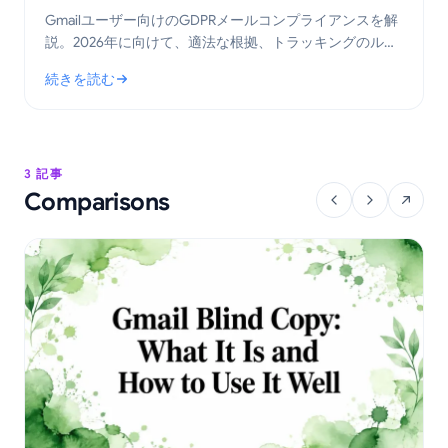
Gmailユーザー向けのGDPRメールコンプライアンスを解
説。2026年に向けて、適法な根拠、トラッキングのルー
ル、メールを適切に追跡するための実践的な手順を学び
続きを読む
ましょう。
: GmailのGDPRメールコンプライアンス：実践ガイド
3 記事
Comparisons